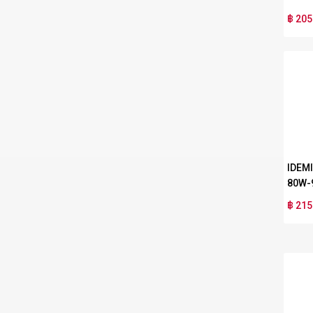
฿ 205
IDEM
80W-
฿ 215