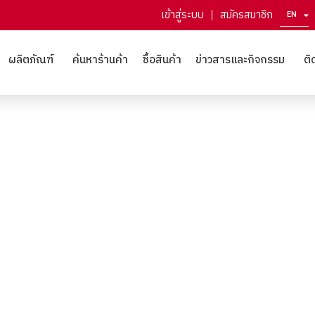
เข้าสู่ระบบ
สมัครสมาชิก
EN
ZH
ผลิตภัณฑ์
ค้นหาร้านค้า
ซื้อสินค้า
ข่าวสารและกิจกรรม
ติ