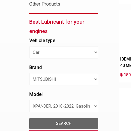
Other Products
Best Lubricant for your
engines
Vehicle type
IDEM
40 M
Brand
฿ 180
Model
SEARCH