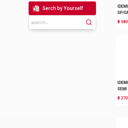
IDEM
Serch by Yourself
SP/G
฿ 580
IDEM
SEMI
฿ 270