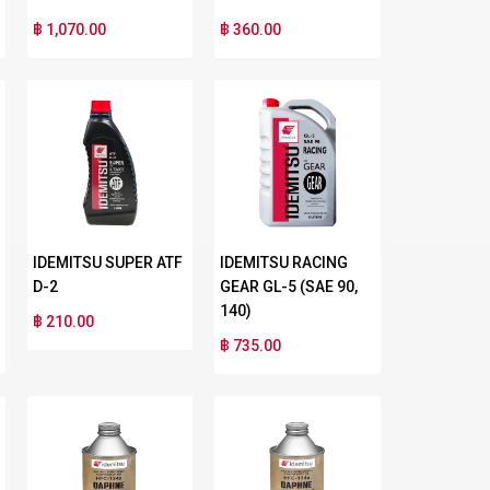
฿ 1,070.00
฿ 360.00
IDEMITSU SUPER ATF
IDEMITSU RACING
D-2
GEAR GL-5 (SAE 90,
140)
฿ 210.00
฿ 735.00