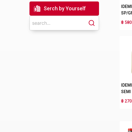
IDEM
Serch by Yourself
SP/G
฿ 580
IDEM
SEMI
฿ 270