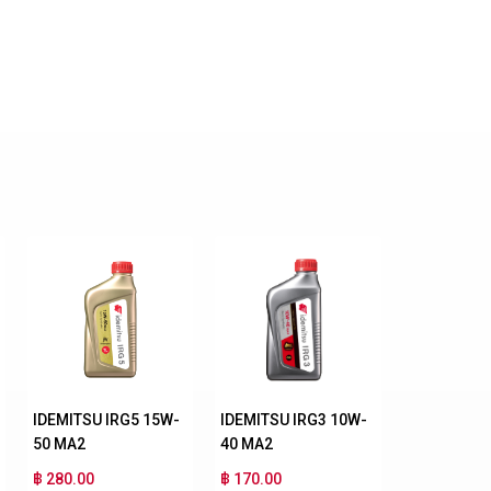
IDEMITSU IRG5 15W-
IDEMITSU IRG3 10W-
50 MA2
40 MA2
฿ 280.00
฿ 170.00