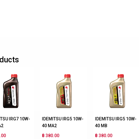
ducts
ITSU IRG7 10W-
IDEMITSU IRG5 10W-
IDEMITSU IRG5 10W-
A2
40 MA2
40 MB
.00
฿ 380.00
฿ 380.00