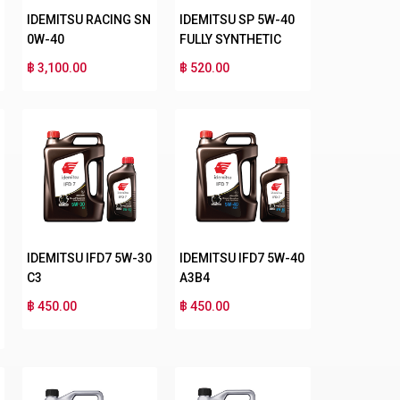
IDEMITSU RACING SN
IDEMITSU SP 5W-40
0W-40
FULLY SYNTHETIC
฿ 3,100.00
฿ 520.00
IDEMITSU IFD7 5W-30
IDEMITSU IFD7 5W-40
C3
A3B4
฿ 450.00
฿ 450.00