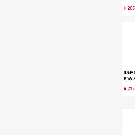
฿ 205
IDEM
80W-
฿ 215