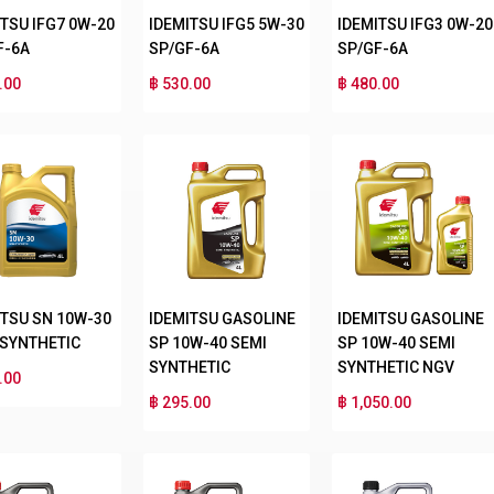
ITSU IFG7 0W-20
IDEMITSU IFG5 5W-30
IDEMITSU IFG3 0W-20
F-6A
SP/GF-6A
SP/GF-6A
.00
฿ 530.00
฿ 480.00
ITSU SN 10W-30
IDEMITSU GASOLINE
IDEMITSU GASOLINE
 SYNTHETIC
SP 10W-40 SEMI
SP 10W-40 SEMI
SYNTHETIC
SYNTHETIC NGV
.00
฿ 295.00
฿ 1,050.00