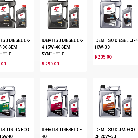
TSU DIESEL CK-
IDEMITSU DIESEL CK-
IDEMITSU DIESEL CI-4
W-30 SEMI
4 15W-40 SEMI
10W-30
HETIC
SYNTHETIC
฿ 205.00
.00
฿ 290.00
ITSU DURA ECO
IDEMITSU DIESEL CF
IDEMITSU DURA ECO
 15W40
40
CF 20W-50