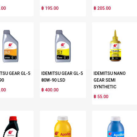
.00
฿ 195.00
฿ 205.00
ITSU GEAR GL-5
IDEMITSU GEAR GL-5
IDEMITSU NANO
90
80W-90 LSD
GEAR SEMI
SYNTHETIC
.00
฿ 400.00
฿ 55.00