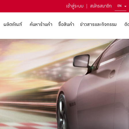
เข้าสู่ระบบ
สมัครสมาชิก
EN
ZH
ผลิตภัณฑ์
ค้นหาร้านค้า
ซื้อสินค้า
ข่าวสารและกิจกรรม
ติ