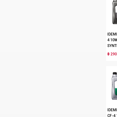
IDEMI
4 10
SYNT
฿ 290
IDEM
CF-4