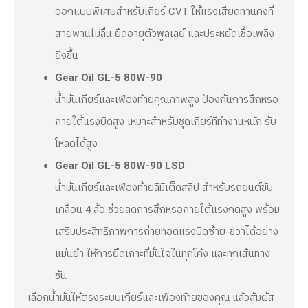
ออกแบบพิเศษสำหรับเกียร์ CVT ให้แรงเสียดทานคงที่
สายพานไม่ลื่น ยืดอายุตัวพูลเลย์ และประหยัดเชื้อเพลิง
ยิ่งขึ้น
Gear Oil GL-5 80W-90
น้ำมันเกียร์และเฟืองท้ายคุณภาพสูง ป้องกันการสึกหรอ
ภายใต้แรงบิดสูง เหมาะสำหรับชุดเกียร์ที่ทำงานหนัก รับ
โหลดได้สูง
Gear Oil GL-5 80W-90 LSD
น้ำมันเกียร์และเฟืองท้ายลิมิเต็ดสลิป สำหรับรถยนต์ขับ
เคลื่อน 4 ล้อ ช่วยลดการสึกหรอภายใต้แรงกดสูง พร้อม
เสริมประสิทธิภาพการถ่ายทอดแรงบิดซ้าย-ขวาได้อย่าง
แม่นยำ ให้การยึดเกาะที่มั่นใจในทุกโค้ง และทุกเส้นทาง
ชัน
เลือกน้ำมันให้ตรงระบบเกียร์และเฟืองท้ายของคุณ แล้วสัมผัส