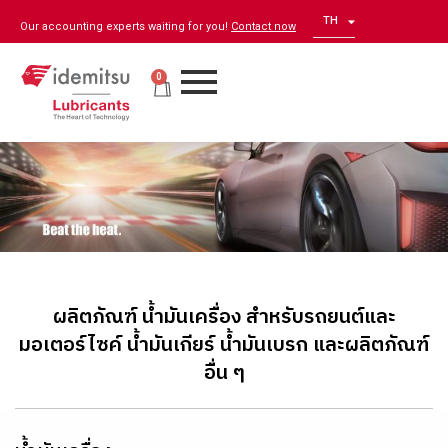
TH
EN
Our accounting experts waiting for you!
Contact now
0
ผลิตภัณฑ์ น้ำมันเครื่อง สำหรับรถยนต์และ
มอเตอร์ไซค์ น้ำมันเกียร์ น้ำมันเบรก และผลิตภัณฑ์
อื่น ๆ