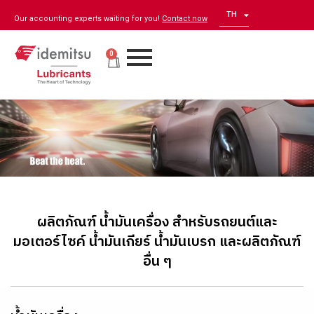
TH
EN
Our accounting experts waiting for you!
Contact now
0
ผลิตภัณฑ์ น้ำมันเครื่อง สำหรับรถยนต์และ
มอเตอร์ไซค์ น้ำมันเกียร์ น้ำมันเบรก และผลิตภัณฑ์
อื่น ๆ