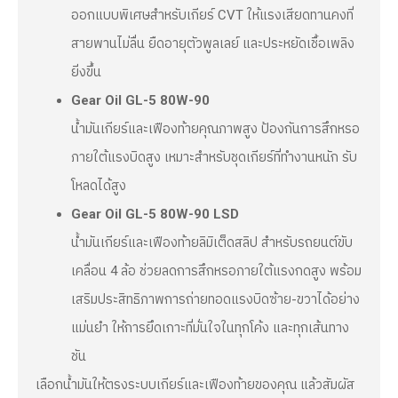
ออกแบบพิเศษสำหรับเกียร์ CVT ให้แรงเสียดทานคงที่
สายพานไม่ลื่น ยืดอายุตัวพูลเลย์ และประหยัดเชื้อเพลิง
ยิ่งขึ้น
Gear Oil GL-5 80W-90
น้ำมันเกียร์และเฟืองท้ายคุณภาพสูง ป้องกันการสึกหรอ
ภายใต้แรงบิดสูง เหมาะสำหรับชุดเกียร์ที่ทำงานหนัก รับ
โหลดได้สูง
Gear Oil GL-5 80W-90 LSD
น้ำมันเกียร์และเฟืองท้ายลิมิเต็ดสลิป สำหรับรถยนต์ขับ
เคลื่อน 4 ล้อ ช่วยลดการสึกหรอภายใต้แรงกดสูง พร้อม
เสริมประสิทธิภาพการถ่ายทอดแรงบิดซ้าย-ขวาได้อย่าง
แม่นยำ ให้การยึดเกาะที่มั่นใจในทุกโค้ง และทุกเส้นทาง
ชัน
เลือกน้ำมันให้ตรงระบบเกียร์และเฟืองท้ายของคุณ แล้วสัมผัส