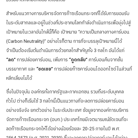
สำหรับแนวทางการบริหารจัดการก๊าซเรือนกระจกที่ได้รับการยอมรับ
ในระดับสากลและอยู่ในช่วงที่ประชาคมโลกกำลังดำเนินการเพื่อมุ่งไปสู่
เป้าหมายในเวลาอันใกล้นี้ก็คือ เป้าหมาย “ความเป็นกลางทางคาร์บอน
(Carbon Neutrality)” อย่างไรก็ตาม การที่จะบรรลุเป้าหมายนี้ได้
จำเป็นต้องเริ่มต้นดำเนินการด้วยกลไกสำคัญทั้ง 3 กลไก อันได้แก่
“ลด”
การปล่อยคาร์บอน, เพิ่มการ
“ดูดกลับ”
คาร์บอนคืนจากชั้น
บรรยากาศ และ
“ชดเชย”
การปล่อยก๊าซคาร์บอนไดออกไซด์ในส่วนที่
หลีกเลี่ยงไม่ได้
ซึ่งในปัจจุบัน องค์กรทั้งภาครัฐและภาคเอกชน รวมถึงระดับบุคคล
ทั่วไป ต่างก็เริ่มใช้ 3 กลไกนี้เป็นแนวทางที่จะลดการปล่อยคาร์บอน
อย่างจริงจัง ยกตัวอย่าง ในระดับประเทศ ข้อมูลจากองค์การบริหาร
จัดการก๊าซเรือนกระจก (อบก.) ประเทศไทยมีเจตนารมณ์ชัดเจนที่จะ
ลดก๊าซเรือนกระจกให้ได้อย่างน้อยร้อยละ 20-25 ภายในปี พ.ศ.
2564-2573 (ค.ศ. 2021-2030) ซึ่งจะลดการปล่อยคาร์บอนได้อย่าง