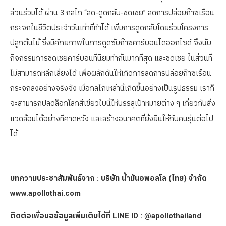
ส่วนร่วมได้ ผ่าน 3 กลไก “ลด-ดูดกลับ-ชดเชย” ลดการปล่อยก๊าซเรือน
กระจกในชีวิตประจำวันเท่าที่ทำได้ เพิ่มการดูดกลับโดยร่วมโครงการ
ปลูกต้นไม้ ซึ่งมีศักยภาพในการดูดซับก๊าซคาร์บอนไดออกไซด์ จึงนับ
กิจกรรมการชดเชยคาร์บอนที่นิยมทำกันมากที่สุด และชดเชย ในส่วนที่
ไม่สามารถหลีกเลี่ยงได้ เพื่อผลักดันให้เกิดการลดการปล่อยก๊าซเรือน
กระจกลงอย่างจริงจัง เมื่อกลไกเหล่านี้เกิดขึ้นอย่างเป็นรูปธรรม เราก็
จะสามารถปลดล็อกโลกสีเขียวใบนี้ให้บรรลุเป้าหมายต่าง ๆ เกี่ยวกับสิ่ง
แวดล้อมได้อย่างที่คาดหวัง และสร้างอนาคตที่ยั่งยืนให้กับคนรุ่นต่อไป
ได้
บทความประชาสัมพันธ์จาก : บริษัท น้ำมันอพอลโล (ไทย) จำกัด
www.apollothai.com
ติดต่อเพื่อขอข้อมูลเพิ่มเติมได้ที่ LINE ID : @apollothailand