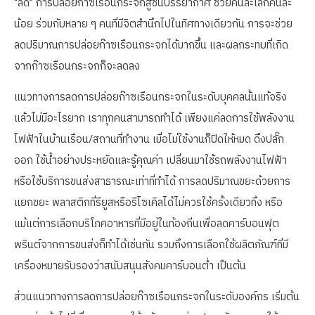
“ลด” การปล่อยก๊าซเรือนกระจกสู่ชั้นบรรยากาศ ช่วยคนละเล็กคนละ
น้อย ร่วมกับหลาย ๆ คนที่มีจิตสำนึกไปในทิศทางเดียวกัน การจะช่วย
ลดปริมาณการปล่อยก๊าซเรือนกระจกได้มากขึ้น และผลกระทบที่เกิด
จากก๊าซเรือนกระจกก็จะลดลง
แนวทางการลดการปล่อยก๊าซเรือนกระจกในระดับบุคคลนั้นแท้จริง
แล้วไม่มีอะไรยาก เราทุกคนสามารถทำได้ เพียงแค่ลดการใช้พลังงาน
ไฟฟ้าในบ้านเรือน/สถานที่ทำงาน เมื่อไม่ใช้งานก็ปิดให้หมด ดึงปลั๊ก
ออก ใช้น้ำอย่างประหยัดและรู้คุณค่า เปลี่ยนมาใช้รถพลังงานไฟฟ้า
หรือใช้บริการขนส่งสาธารณะเท่าที่ทำได้ การลดปริมาณขยะด้วยการ
แยกขยะ พลาสติกที่รียูสหรือรีไซเคิลได้ไม่ควรใช้ครั้งเดียวทิ้ง หรือ
แม้แต่การเลือกบริโภคอาหารที่มีอยู่ในท้องถิ่นเพื่อลดคาร์บอนฟุต
พรินต์จากการขนส่งก็ทำได้เช่นกัน รวมถึงการเลือกใช้ผลิตภัณฑ์ที่มี
เครื่องหมายรับรองว่าสนับสนุนสังคมคาร์บอนต่ำ เป็นต้น
ส่วนแนวทางการลดการปล่อยก๊าซเรือนกระจกในระดับองค์กร เริ่มต้น