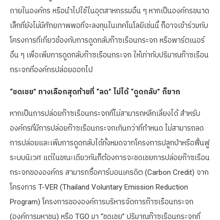
ภายในองค์กร หรือนำไปใช้ในอุตสาหกรรมอื่น ๆ หากเป็นองค์กรขนาด
เล็กที่ยังไม่มีศักยภาพพอที่จะลงทุนในเทคโนโลยีเช่นนี้ ก็อาจเข้าร่วมกับ
โครงการที่เกี่ยวข้องกับการดูดกลับก๊าซเรือนกระจก หรือพาร์ตเนอร์
อื่น ๆ เพื่อเพิ่มการดูดกลับก๊าซเรือนกระจก ให้เท่ากับปริมาณก๊าซเรือน
กระจกที่องค์กรปล่อยออกไป
“ชดเชย” ทางเลือกสุดท้ายที่ “ลด” ไม่ได้ “ดูดกลับ” ก็ยาก
หากเป็นการปล่อยก๊าซเรือนกระจกที่ไม่สามารถหลีกเลี่ยงได้ สำหรับ
องค์กรที่มีการปล่อยก๊าซเรือนกระจกเกินกว่าที่กำหนด ไม่สามารถลด
การปล่อยและเพิ่มการดูดกลับได้ทั้งหมดจากโครงการปลูกป่าหรือฟื้นฟู
ระบบนิเวศ แต่ในขณะเดียวกันก็ต้องการจะชดเชยการปล่อยก๊าซเรือน
กระจกขององค์กร สามารถซื้อคาร์บอนเครดิต (Carbon Credit) จาก
โครงการ T-VER (Thailand Voluntary Emission Reduction
Program) โครงการขององค์การบริหารจัดการก๊าซเรือนกระจก
(องค์การมหาชน) หรือ TGO มา “ชดเชย” ปริมาณก๊าซเรือนกระจกที่