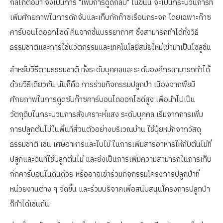
กลไกต่อมา จึงเป็นการ “เพิ่มการดูดกลับ” ในขั้นนี้ จะเป็นกระบวนการที่
เพิ่มศักยภาพในการดักจับและเก็บกักก๊าซเรือนกระจก โดยเฉพาะก๊าซ
คาร์บอนไดออกไซด์ คืนจากชั้นบรรยากาศ ซึ่งสามารถทำได้ทั้งวิธี
ธรรมชาติและการใช้นวัตกรรมและเทคโนโลยีสมัยใหม่เข้ามาเป็นโซลูชัน
สำหรับวิธีตามธรรมชาติ ทั้งระดับบุคคลและระดับองค์กรสามารถทำได้
ด้วยวิธีเดียวกัน นั่นก็คือ การร่วมกิจกรรมปลูกป่า เนื่องจากพืชมี
ศักยภาพในการดูดซับก๊าซคาร์บอนไดออกไซด์สูง เพื่อนำไปเป็น
วัตถุดิบในกระบวนการสังเคราะห์แสง ระดับบุคคล เริ่มจากการเพิ่ม
การปลูกต้นไม้ในพื้นที่ส่วนตัวอย่างบริเวณบ้าน ใช้ปุ๋ยหมักจากวัสดุ
ธรรมชาติ เช่น เศษอาหารและใบไม้ ในการเพิ่มสารอาหารให้กับต้นไม้ที่
ปลูกและดินที่ใช้ปลูกต้นไม้ และยังเป็นการเพิ่มความสามารถในการเก็บ
กักคาร์บอนในดินด้วย หรืออาจเข้าร่วมกิจกรรมโครงการปลูกป่าที่
หน่วยงานต่าง ๆ จัดขึ้น และร่วมบริจาคเพื่อสนับสนุนโครงการปลูกป่า
ก็ทำได้เช่นกัน