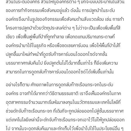
ส่วนในระดับองค์กร ส่วนใหญ่องค์กรต่าง ๆ มักจะมีงบประมาณในส่วน
ของการทำกิจกรรมเพื่อสังคมอยู่แล้ว ดังนั้น การปลูกป่าในระดับ
องค์กรจึงมาในรูปของกิจกรรมเพื่อสังคมด้านสิ่งแวดล้อม เช่น การทำ
โครงการปลูกป่าด้วยวัตถุประสงค์ต่าง ๆ ไม่ว่าจะเป็นเพื่อเพิ่มพื้นที่สี
เขียว เพื่อฟื้นฟูพื้นที่ป่าที่ถูกทำลาย เพื่อทดแทนปริมาณกระดาษที่
องค์กรนำมาใช้ในธุรกิจ หรือเพื่อชดเชยคาร์บอน เพื่อให้พื้นที่ป่าไม้ที่
ปลูกขึ้นมาใหม่ทำหน้าที่ดูดซับก๊าซคาร์บอนไดออกไซด์จากชั้น
บรรยากาศกลับคืนไป ยิ่งปลูกต้นไม้ได้มากขึ้นเท่าไร ก็ยิ่งเพิ่มความ
สามารถในการดูดกลับก๊าซคาร์บอนไดออกไซด์ได้เพิ่มขึ้นเท่านั้น
อย่างไรก็ตาม ศักยภาพในการดูดกลับก๊าซเรือนกระจกในระดับ
องค์กร อาจทำได้มากกว่าวิธีตามธรรมชาติ เราจึงเห็นองค์กรในภาค
อุตสาหกรรมจำนวนมากเริ่มหันมาลงทุนในนวัตกรรมและเทคโนโลยีที่
ช่วยดักจับก๊าซเรือนกระจก ที่เดิมทีจะถูกปล่อยออกไปสู่ชั้นบรรยากาศ
แต่เทคโนโลยีเหล่านี้จะดักจับก๊าซเรือนกระจกเอาไว้ไม่ให้ถูกปล่อยออก
ไป จากนั้นจะดูดกลับคืนมาและกักเก็บไว้เพื่อนำไปใช้ในประโยชน์อื่น ๆ