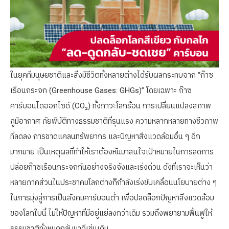
ในยุคที่มนุษยชาติและสิ่งมีชีวิตทั้งหลายต่างได้รับผลกระทบจาก “ก๊าซ
เรือนกระจก (Greenhouse Gases: GHGs)” โดยเฉพาะ ก๊าซ
คาร์บอนไดออกไซด์ (CO₂) ทั้งภาวะโลกร้อน การเปลี่ยนแปลงสภาพ
ภูมิอากาศ ภัยพิบัติทางธรรมชาติที่รุนแรง ความหลากหลายทางชีวภาพ
ที่ลดลง การขาดแคลนทรัพยากร และปัญหาสิ่งแวดล้อมอื่น ๆ อีก
มากมาย เป็นเหตุผลที่ทำให้เราต้องหันมาสนใจเป้าหมายในการลดการ
ปล่อยก๊าซเรือนกระจกกันอย่างจริงจังและเร่งด่วน ดังที่เราจะเห็นว่า
หลายภาคส่วนในประชาคมโลกต่างก็กำลังเร่งขับเคลื่อนนโยบายต่าง ๆ
ในการมุ่งสู่การเป็นสังคมคาร์บอนต่ำ เพื่อปลดล็อกปัญหาสิ่งแวดล้อม
ของโลกใบนี้ ไม่ให้ปัญหาที่มีอยู่แย่ลงกว่าเดิม รวมถึงพยายามฟื้นฟูให้
ธรรมชาติทั้งหมดกลับมาดีเช่นเดิม