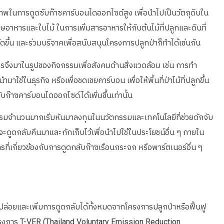
ยภาพในการดูดซับก๊าซคาร์บอนไดออกไซด์สูง เพื่อนำไปเป็นวัตถุดิบใน
ศษอาหารและใบไม้ ในการเพิ่มสารอาหารให้กับต้นไม้ที่ปลูกและดินที่
ขึ้น และร่วมบริจาคเพื่อสนับสนุนโครงการปลูกป่าก็ทำได้เช่นกัน
รจึงมาในรูปของกิจกรรมเพื่อสังคมด้านสิ่งแวดล้อม เช่น การทำ
มาใช้ในธุรกิจ หรือเพื่อชดเชยคาร์บอน เพื่อให้พื้นที่ป่าไม้ที่ปลูกขึ้น
ก๊าซคาร์บอนไดออกไซด์ได้เพิ่มขึ้นเท่านั้น
มจำนวนมากเริ่มหันมาลงทุนในนวัตกรรมและเทคโนโลยีที่ช่วยดักจับ
จะดูดกลับคืนมาและกักเก็บไว้เพื่อนำไปใช้ในประโยชน์อื่น ๆ ภายใน
ที่เกี่ยวข้องกับการดูดกลับก๊าซเรือนกระจก หรือพาร์ตเนอร์อื่น ๆ
ปล่อยและเพิ่มการดูดกลับได้ทั้งหมดจากโครงการปลูกป่าหรือฟื้นฟู
รงการ T-VER (Thailand Voluntary Emission Reduction