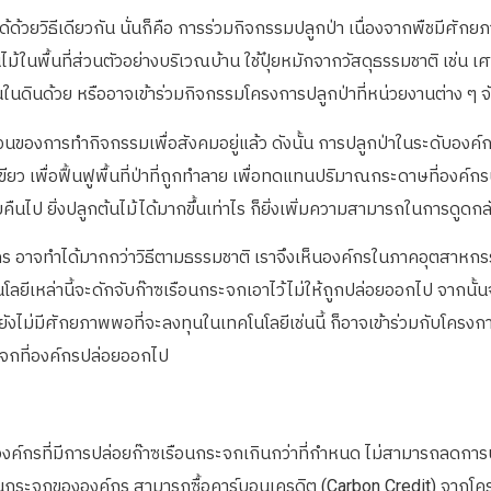
้วยวิธีเดียวกัน นั่นก็คือ การร่วมกิจกรรมปลูกป่า เนื่องจากพืชมีศัก
ในพื้นที่ส่วนตัวอย่างบริเวณบ้าน ใช้ปุ๋ยหมักจากวัสดุธรรมชาติ เช่น เ
นดินด้วย หรืออาจเข้าร่วมกิจกรรมโครงการปลูกป่าที่หน่วยงานต่าง ๆ จัด
ของการทำกิจกรรมเพื่อสังคมอยู่แล้ว ดังนั้น การปลูกป่าในระดับองค์ก
เขียว เพื่อฟื้นฟูพื้นที่ป่าที่ถูกทำลาย เพื่อทดแทนปริมาณกระดาษที่องค์กรนำ
ไป ยิ่งปลูกต้นไม้ได้มากขึ้นเท่าไร ก็ยิ่งเพิ่มความสามารถในการดูดกลับ
ร อาจทำได้มากกว่าวิธีตามธรรมชาติ เราจึงเห็นองค์กรในภาคอุตสาหกรร
โลยีเหล่านี้จะดักจับก๊าซเรือนกระจกเอาไว้ไม่ให้ถูกปล่อยออกไป จากนั้น
งไม่มีศักยภาพพอที่จะลงทุนในเทคโนโลยีเช่นนี้ ก็อาจเข้าร่วมกับโครงการ
ระจกที่องค์กรปล่อยออกไป
องค์กรที่มีการปล่อยก๊าซเรือนกระจกเกินกว่าที่กำหนด ไม่สามารถลดการ
นกระจกขององค์กร สามารถซื้อคาร์บอนเครดิต (Carbon Credit) จากโค