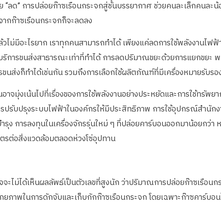
ี่จะช่วย “ลด” การปล่อยก๊าซเรือนกระจกสู่ชั้นบรรยากาศ ช่วยคนละเล็กคนละ
ดจากก๊าซเรือนกระจกก็จะลดลง
ไม่มีอะไรยาก เราทุกคนสามารถทำได้ เพียงแค่ลดการใช้พลังงานไฟฟ้าในบ
้บริการขนส่งสาธารณะเท่าที่ทำได้ การลดปริมาณขยะด้วยการแยกขยะ พลาสติก
รขนส่งก็ทำได้เช่นกัน รวมถึงการเลือกใช้ผลิตภัณฑ์ที่มีเครื่องหมายรับร
จมุ่งเน้นไปที่เรื่องของการใช้พลังงานอย่างประหยัดและการใช้ทรัพยากร
การปรับปรุงระบบไฟฟ้าในองค์กรให้มีประสิทธิภาพ การใช้อุปกรณ์สำนัก
รุง การลงทุนในเครื่องจักรรุ่นใหม่ ๆ ที่ปล่อยคาร์บอนออกมาน้อยกว่า 
มิตรต่อสิ่งแวดล้อมตลอดห่วงโซ่อุปทาน
อาจจะไม่ได้เห็นผลลัพธ์เป็นตัวเลขที่สูงนัก ว่าปริมาณการปล่อยก๊าซเรื
ิ่มศักยภาพในการดักจับและเก็บกักก๊าซเรือนกระจก โดยเฉพาะก๊าซคาร์บอน