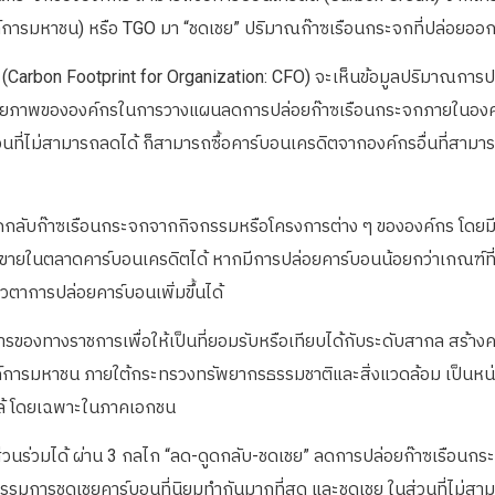
การมหาชน) หรือ TGO มา “ชดเชย” ปริมาณก๊าซเรือนกระจกที่ปล่อยออก
 (Carbon Footprint for Organization: CFO) จะเห็นข้อมูลปริมาณการ
กยภาพขององค์กรในการวางแผนลดการปล่อยก๊าซเรือนกระจกภายในองค์กรหร
วนที่ไม่สามารถลดได้ ก็สามารถซื้อคาร์บอนเครดิตจากองค์กรอื่นที่สาม
ูดกลับก๊าซเรือนกระจกจากกิจกรรมหรือโครงการต่าง ๆ ขององค์กร โดยมี
้อขายในตลาดคาร์บอนเครดิตได้ หากมีการปล่อยคาร์บอนน้อยกว่าเกณฑ์ท
วตาการปล่อยคาร์บอนเพิ่มขึ้นได้
ีการของทางราชการเพื่อให้เป็นที่ยอมรับหรือเทียบได้กับระดับสากล สร้
์การมหาชน ภายใต้กระทรวงทรัพยากรธรรมชาติและสิ่งแวดล้อม เป็นหน่วยงา
กล้ โดยเฉพาะในภาคเอกชน
วนร่วมได้ ผ่าน 3 กลไก “ลด-ดูดกลับ-ชดเชย” ลดการปล่อยก๊าซเรือนกระจก
รรมการชดเชยคาร์บอนที่นิยมทำกันมากที่สุด และชดเชย ในส่วนที่ไม่สามา