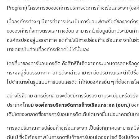
Program) โครงการขององค์การบริหารจัดการก๊าซเรือนกระจก (องค์
เมื่อองค์กรต่าง ๆ มีการทำการประเมินคาร์บอนฟุตพรินต์ขององค์กร
ขององค์กรทั้งทางตรงและทางอ้อม สามารถนำข้อมูลนี้มาประเมินศั
องค์กรปล่อยสู่บรรยากาศ แต่ถ้ายังมีการปล่อยก๊าซเรือนกระจกในส่
มาชดเชยในส่วนที่องค์กรยังลดไม่ได้นั่นเอง
โดยที่มาของคาร์บอนเครดิต คือสิทธิที่เกิดจากกระบวนการลดหรือด
กระจกสู่ชั้นบรรยากาศ สิทธิดังกล่าวสามารถวัดปริมาณและนำไปซื
ไปจำหน่ายในรูปแบบคาร์บอนเครดิต ให้กับองค์กรอื่น ๆ ที่ต้องการโค
อย่างไรก็ตาม สิทธิดังกล่าวจะต้องมีการรับรอง ตามระเบียบหรือวิธ
ประเทศไทยมี
องค์การบริหารจัดการก๊าซเรือนกระจก (อบก.)
องค
เติบโตของตลาดซื้อขายคาร์บอนเครดิตเติบโตมากขึ้นในอนาคตอันใ
การลดปริมาณการปล่อยก๊าซเรือนกระจก เป็นสิ่งที่ทุกคนสามารถมีส่
ต้นไม้ ซึ่งมีศักยภาพในการดูดซับก๊าซคาร์บอนไดออกไซด์ จึงนับกิจก