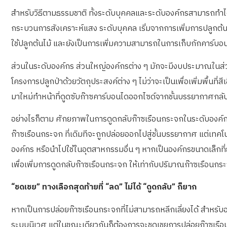
สำหรับวิธีตามธรรมชาติ ทั้งระดับบุคคลและระดับองค์กรสามารถทำได้ด
กระบวนการสังเคราะห์แสง ระดับบุคคล เริ่มจากการเพิ่มการปลูกต้นไม้
ใช้ปลูกต้นไม้ และยังเป็นการเพิ่มความสามารถในการเก็บกักคาร์บอนใ
ส่วนในระดับองค์กร ส่วนใหญ่องค์กรต่าง ๆ มักจะมีงบประมาณในส่วน
โครงการปลูกป่าด้วยวัตถุประสงค์ต่าง ๆ ไม่ว่าจะเป็นเพื่อเพิ่มพื้นที่สี
มาใหม่ทำหน้าที่ดูดซับก๊าซคาร์บอนไดออกไซด์จากชั้นบรรยากาศกลับคืน
อย่างไรก็ตาม ศักยภาพในการดูดกลับก๊าซเรือนกระจกในระดับองค์ก
ก๊าซเรือนกระจก ที่เดิมทีจะถูกปล่อยออกไปสู่ชั้นบรรยากาศ แต่เทคโน
องค์กร หรือนำไปใช้ในอุตสาหกรรมอื่น ๆ หากเป็นองค์กรขนาดเล็กที่ยั
เพื่อเพิ่มการดูดกลับก๊าซเรือนกระจก ให้เท่ากับปริมาณก๊าซเรือนก
“ชดเชย” ทางเลือกสุดท้ายที่ “ลด” ไม่ได้ “ดูดกลับ” ก็ยาก
หากเป็นการปล่อยก๊าซเรือนกระจกที่ไม่สามารถหลีกเลี่ยงได้ สำหรับ
ระบบนิเวศ แต่ในขณะเดียวกันก็ต้องการจะชดเชยการปล่อยก๊าซเรือ