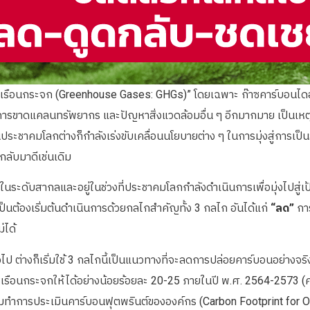
“ก๊าซเรือนกระจก (Greenhouse Gases: GHGs)” โดยเฉพาะ ก๊าซคาร์บอนไ
การขาดแคลนทรัพยากร และปัญหาสิ่งแวดล้อมอื่น ๆ อีกมากมาย เป็นเหต
ประชาคมโลกต่างก็กำลังเร่งขับเคลื่อนนโยบายต่าง ๆ ในการมุ่งสู่การเป็
กลับมาดีเช่นเดิม
ระดับสากลและอยู่ในช่วงที่ประชาคมโลกกำลังดำเนินการเพื่อมุ่งไปสู่เ
เป็นต้องเริ่มต้นดำเนินการด้วยกลไกสำคัญทั้ง 3 กลไก อันได้แก่
“ลด”
การ
่ได้
วไป ต่างก็เริ่มใช้ 3 กลไกนี้เป็นแนวทางที่จะลดการปล่อยคาร์บอนอย่างจ
เรือนกระจกให้ได้อย่างน้อยร้อยละ 20-25 ภายในปี พ.ศ. 2564-2573 (ค
ิ่มทำการประเมินคาร์บอนฟุตพรินต์ขององค์กร (Carbon Footprint for O