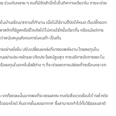
น้อย ร่วมกับหลาย ๆ คนที่มีจิตสำนึกไปในทิศทางเดียวกัน การจะช่วย
้านเรือน/สถานที่ทำงาน เมื่อไม่ใช้งานก็ปิดให้หมด ดึงปลั๊กออก
ที่รียูสหรือรีไซเคิลได้ไม่ควรใช้ครั้งเดียวทิ้ง หรือแม้แต่การ
องว่าสนับสนุนสังคมคาร์บอนต่ำ เป็นต้น
อย่างยั่งยืน ปรับเปลี่ยนแหล่งที่มาของพลังงาน โดยลงทุนใน
งานอย่างประหยัดและเกิดประโยชน์สูงสุด การบริหารจัดการขยะใน
หรือลงทุนในเทคโนโลยีต่าง ๆ ที่จะช่วยลดการปล่อยก๊าซเรือนกระจก
อนกระจกที่ลดลงนั้นมากพอที่จะลดผลกระทบต่อสิ่งแวดล้อมได้ กลไกต่อ
ไดออกไซด์ คืนจากชั้นบรรยากาศ ซึ่งสามารถทำได้ทั้งวิธีธรรมชาติ