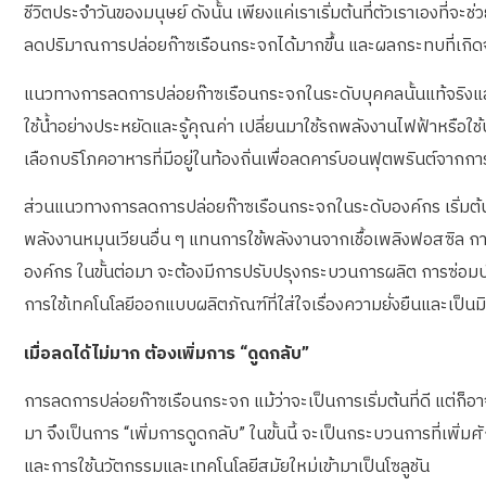
ชีวิตประจำวันของมนุษย์ ดังนั้น เพียงแค่เราเริ่มต้นที่ตัวเราเองท
ลดปริมาณการปล่อยก๊าซเรือนกระจกได้มากขึ้น และผลกระทบที่เกิ
แนวทางการลดการปล่อยก๊าซเรือนกระจกในระดับบุคคลนั้นแท้จริงแล้ว
ใช้น้ำอย่างประหยัดและรู้คุณค่า เปลี่ยนมาใช้รถพลังงานไฟฟ้าหรือใช
เลือกบริโภคอาหารที่มีอยู่ในท้องถิ่นเพื่อลดคาร์บอนฟุตพรินต์จากกา
ส่วนแนวทางการลดการปล่อยก๊าซเรือนกระจกในระดับองค์กร เริ่มต้นอา
พลังงานหมุนเวียนอื่น ๆ แทนการใช้พลังงานจากเชื้อเพลิงฟอสซิล 
องค์กร ในขั้นต่อมา จะต้องมีการปรับปรุงกระบวนการผลิต การซ่อมบำ
การใช้เทคโนโลยีออกแบบผลิตภัณฑ์ที่ใส่ใจเรื่องความยั่งยืนและเป็น
เมื่อลดได้ไม่มาก ต้องเพิ่มการ “ดูดกลับ”
การลดการปล่อยก๊าซเรือนกระจก แม้ว่าจะเป็นการเริ่มต้นที่ดี แต่ก็
มา จึงเป็นการ “เพิ่มการดูดกลับ” ในขั้นนี้ จะเป็นกระบวนการที่เพ
และการใช้นวัตกรรมและเทคโนโลยีสมัยใหม่เข้ามาเป็นโซลูชัน