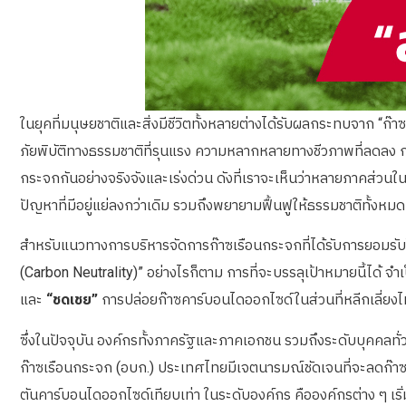
ในยุคที่มนุษยชาติและสิ่งมีชีวิตทั้งหลายต่างได้รับผลกระทบจาก 
ภัยพิบัติทางธรรมชาติที่รุนแรง ความหลากหลายทางชีวภาพที่ลดลง 
กระจกกันอย่างจริงจังและเร่งด่วน ดังที่เราจะเห็นว่าหลายภาคส่วนใน
ปัญหาที่มีอยู่แย่ลงกว่าเดิม รวมถึงพยายามฟื้นฟูให้ธรรมชาติทั้งหมด
สำหรับแนวทางการบริหารจัดการก๊าซเรือนกระจกที่ได้รับการยอมรับใน
(Carbon Neutrality)” อย่างไรก็ตาม การที่จะบรรลุเป้าหมายนี้ได้ จำ
และ
“ชดเชย”
การปล่อยก๊าซคาร์บอนไดออกไซด์ในส่วนที่หลีกเลี่ยงไม
ซึ่งในปัจจุบัน องค์กรทั้งภาครัฐและภาคเอกชน รวมถึงระดับบุคคลทั่
ก๊าซเรือนกระจก (อบก.) ประเทศไทยมีเจตนารมณ์ชัดเจนที่จะลดก๊าซ
ตันคาร์บอนไดออกไซด์เทียบเท่า ในระดับองค์กร คือองค์กรต่าง ๆ เร