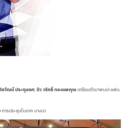
 ปิยวัฒน์ ประทุมยศ
,
บิว วริทธิ์ ทองนพคุณ
เตรียมตัวมาพบปะแฟน
ละการประชุมไบเทค บางนา