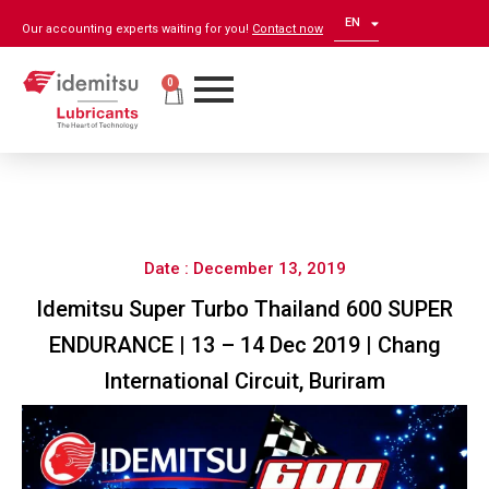
EN
ZH
Our accounting experts waiting for you!
Contact now
0
Date : December 13, 2019
Idemitsu Super Turbo Thailand 600 SUPER
ENDURANCE | 13 – 14 Dec 2019 | Chang
International Circuit, Buriram