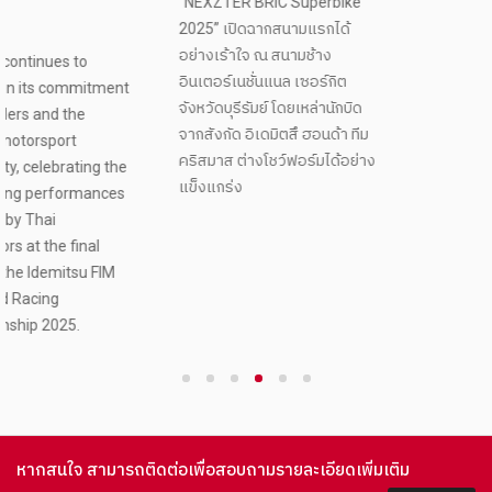
“NEXZTER BRIC Superbike
ประสบการณ์ และศักยภาพ
2025” เปิดฉากสนามแรกได้
พร้อมขับเคลื่อนมอเตอร์
อย่างเร้าใจ ณ สนามช้าง
สปอร์ตไทยอย่างเต็มรูปแบบ
อินเตอร์เนชั่นแนล เซอร์กิต
ent
จังหวัดบุรีรัมย์ โดยเหล่านักบิด
จากสังกัด อิเดมิตสึ ฮอนด้า ทีม
คริสมาส ต่างโชว์ฟอร์มได้อย่าง
the
แข็งแกร่ง
es
M
1
2
3
4
5
6
หากสนใจ สามารถติดต่อเพื่อสอบถามรายละเอียดเพิ่มเติม