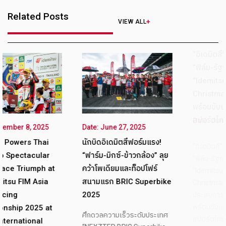
Related Posts
VIEW ALL
“อิเดมิตสึ” หนุนทีมแข่ง
“ฟิล์ม-รัฐภาคย์” ในนาม
“Idemitsu Honda Team
Date: June 12, 2025
Date: June 27, 2025
Christmas” มั่นใจศักยภา
นักบิดอิเดมิตสึฟอร์มแรง!
พร้อมขับเคลื่อนมอเตอร์
“ฟาร์ม-มิกซ์-ข้าวกล้อง” ลุย
สปอร์ตไทยเต็มกำลัง
t
คว้าโพเดียมและท็อปโฟร์
สนามแรก BRIC Superbike
“อิเดมิตสึ” สนับสนุนทีมแข่ง
2025
“ฟิล์ม-รัฐภาคย์” ภายใต้ชื่อ
t
“Idemitsu Honda Team
ศึกดวลความเร็วระดับประเทศ
Christmas” เชื่อมั่นในวิสัยทัศ