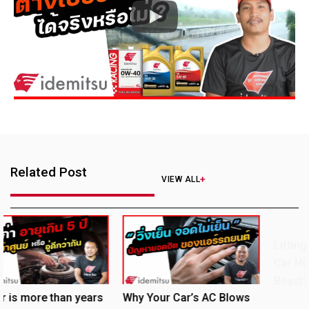
Related Post
VIEW ALL
Lifting the Lid on 
Car Hoods – Beauty
Beast?
an years
Why Your Car’s AC Blows