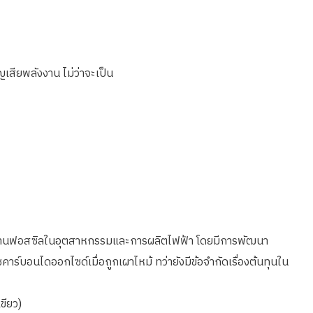
สียพลังงาน ไม่ว่าจะเป็น
ังงานฟอสซิลในอุตสาหกรรม
และการผลิตไฟฟ้า โดยมีการพัฒนา
๊าซคาร์บอนไดออกไซด์เมื่อถูกเผาไหม้ ทว่า
ยังมีข้อจำกัดเรื่องต้นทุนใน
ขียว)