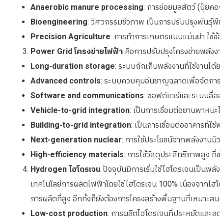
Anaerobic manure processing
: การย่อยมูลสัตว์ (ปุ๋ยค
Bioengineering
: วิศวกรรมชีวภาพ เป็นการปรับปรุงพันธุ์พ
Precision Agriculture
: การทำการเกษตรแบบแม่นยำ ใช้ข้อ
Power Grid โครงข่ายไฟฟ้า
คือการปรับปรุงโครงข่ายพลังง
Long-duration storage
: ระบบกักเก็บพลังงานที่ใช้งานไ
Advanced controls
: ระบบควบคุมอันชาญฉลาดเพื่อจัดการ
Software and communications
: ซอฟต์แวร์และระบบสื่
Vehicle-to-grid integration
: เป็นการเชื่อมต่อยานพาหนะ
Building-to-grid integration
: เป็นการเชื่อมต่ออาคารที่ใช
Next-generation nuclear
: การใช้ประโยชน์จากพลังงานนิว
High-efficiency materials
: การใช้วัสดุประสิทธิภาพสูง 
Hydrogen ไฮโดรเจน
ปัจจุบันมีการเริ่มใช้ไฮโดรเจนเป็น
เทคโนโลยีการผลิตไฟฟ้าโดยใช้ไฮโดรเจน 100% เนื่องจากไฮโดรเ
การผลิตที่สูง อีกทั้งก็ยังต้องการโครงสร้างพื้นฐานที่เหมาะส
Low-cost production
: การผลิตไฮโดรเจนที่ประหยัดและลด