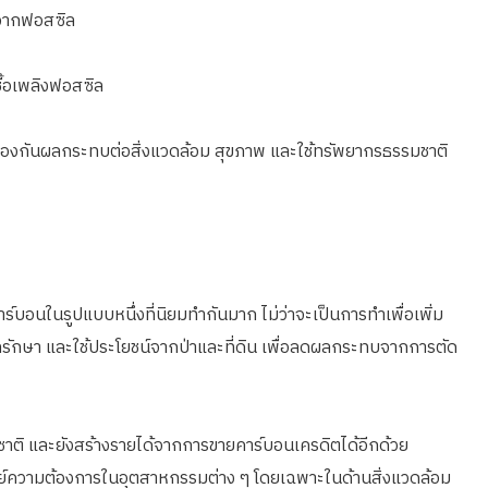
นจากฟอสซิล
ชื้อเพลิงฟอสซิล
ป้องกันผลกระทบต่อสิ่งแวดล้อม สุขภาพ และใช้ทรัพยากรธรรมชาติ
์บอนในรูปแบบหนึ่งที่นิยมทำกันมาก ไม่ว่าจะเป็นการทำเพื่อเพิ่ม
รักษา และใช้ประโยชน์จากป่าและที่ดิน เพื่อลดผลกระทบจากการตัด
มชาติ และยังสร้างรายได้จากการขายคาร์บอนเครดิตได้อีกด้วย
โจทย์ความต้องการในอุตสาหกรรมต่าง ๆ โดยเฉพาะในด้านสิ่งแวดล้อม