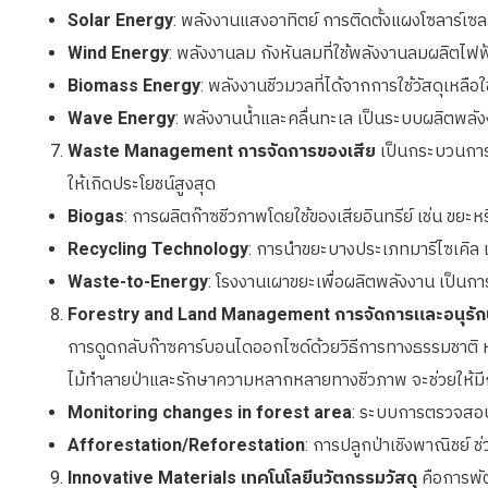
Solar Energy
: พลังงานแสงอาทิตย์ การติดตั้งแผงโซลาร์เ
Wind Energy
: พลังงานลม
กังหันลมที่ใช้พลังงานลมผลิตไฟฟ
Biomass Energy
: พลังงานชีวมวลที่ได้จากการใช้วัสดุเหล
Wave Energy
: พลังงานน้ำและคลื่นทะเล เป็นระบบผลิตพลั
Waste Management การจัดการของเสีย
เป็นกระบวนการ
ให้เกิดประโยชน์สูงสุด
Biogas
: การผลิตก๊าซชีวภาพโดยใช้ของเสียอินทรีย์ เช่น ขยะ
Recycling Technology
: การนำขยะบางประเภทมารีไซเคิล 
Waste-to-Energy
: โรงงานเผาขยะเพื่อผลิตพลังงาน
เป็นกา
Forestry and Land Management การจัดการและอนุรักษ์
การดูดกลับก๊าซคาร์บอนไดออกไซด์ด้วยวิธีการทางธรรมชาติ ห
ไม้ทำลายป่าและรักษาความหลากหลายทางชีวภาพ จะช่วยให้มีกา
Monitoring changes in forest area
: ระบบการตรวจสอบป
Afforestation/Reforestation
: การปลูกป่าเชิงพาณิชย์
ช
Innovative Materials เทคโนโลยีนวัตกรรมวัสดุ
คือการพั