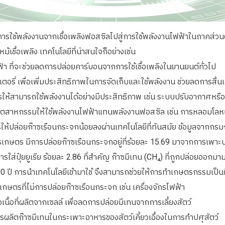
รใช้พลังงานจากเชื้อเพลิงฟอสซิลไปสู่การใช้พลังงานไฟฟ้าในภาคส่วนต่า
ชื้อเพลิง เทคโนโลยีที่น่าสนใจก็อย่างเช่น
้า ที่จะช่วยลดการปล่อยคาร์บอนจากการใช้เชื้อเพลิงในยานยนต์ทั่วไป
อรี่ เพื่อเพิ่มประสิทธิภาพในการจัดเก็บและใช้พลังงาน ช่วยลดการสิ้น
ห้สามารถใช้พลังงานได้อย่างมีประสิทธิภาพ เช่น ระบบปรับอากาศหรือแ
ุตสาหกรรมให้ใช้พลังงานไฟฟ้าแทนพลังงานฟอสซิล เช่น การหลอมโลห
้ปล่อยก๊าซเรือนกระจกน้อยลงผ่านเทคโนโลยีที่ทันสมัย ข้อมูลจากกร
เกษตร มีการปล่อยก๊าซเรือนกระจกอยู่ที่ร้อยละ 15.69 มาจากการเพาะป
ใส่ปุ๋ยยูเรีย ร้อยละ 2.86 ที่สำคัญ ก๊าซมีเทน
(CH₄) ที่ถูกปล่อยออกมา
 ปี การนำเทคโนโลยีเข้ามาใช้ จึงสามารถช่วยให้การทำเกษตรกรรมเป็นมิต
รเกษตรที่ไม่การปล่อยก๊าซเรือนกระจก เช่น เครื่องจักรไฟฟ้า
ือเนื้อที่ผลิตจากเซลล์ เพื่อลดการปล่อยมีเทนจากการเลี้ยงสัตว์
การผลิตก๊าซมีเทนในกระเพาะอาหารของสัตว์เคี้ยวเอื้องในการทำปศุสัตว์