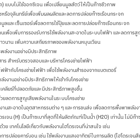
อก) แบบไม่ใช้ออกซิเจน เพื่อเปลี่ยนมูลสัตว์ให้เป็นก๊าซชีวภาพ
ืชหรือจุลินทรีย์เพื่อเพิ่มผลผลิตและลดการปล่อยก๊าซเรือนกระจก
มูลและเซ็นเซอร์เพื่อลดการใช้ปุ๋ยและลดการปล่อยก๊าซเรือนกระจก
านเพื่อเพิ่มการรองรับการใช้พลังงานสะอาดในระบบไฟฟ้า และลดการสูญเ
ด้ยาวนาน เพิ่มความเสถียรภาพของพลังงานหมุนเวียน
พลังงานอย่างมีประสิทธิภาพ
อสาร สำหรับตรวจสอบและบริหารโครงข่ายไฟฟ้า
ไฟฟ้ากับโครงข่ายไฟฟ้า เพื่อใช้พลังงานสำรองจากแบตเตอรี่
้พลังงานอย่างมีประสิทธิภาพให้เข้ากับโครงข่าย
เคลียร์ที่ปลอดภัยและมีประสิทธิภาพสูงขึ้น
ที่ช่วยลดการสูญเสียพลังงานในระบบโครงข่าย
พลังงานสะอาดในอุตสาหกรรมต่าง ๆ และการขนส่ง เพื่อลดการพึ่งพาพล
จน (H) เป็นก๊าซเบาที่สุดที่ให้ผลิตภัณฑ์เป็นน้ำ
(H
2
O)
เท่านั้น ไม่มีก
มด้วย เทคโนโลยีเกี่ยวกับพลังงานไฮโดรเจนที่น่าสนใจ เช่น
การปล่อยคาร์บอน เช่น ใช้พลังงานแสงอาทิตย์ในการผลิต (ไฮโดรเจนสีเ