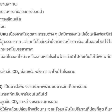
รับยานพาหนะ
ระบวนการที่ปล่อยคาร์บอนต่ำ
การผลิตเหล็ก
เจน
์บอน
เนื่องจากในอุตสาหกรรมต่าง ๆ มักมีการเผาไหม้เชื้อเพลิงฟอสซ
้สู่บรรยากาศ แต่เทคโนโลยีเหล่านี้จะดักจับก๊าซคาร์บอนไดออกไซด์ไว้ไม
เรือนกระจกในบรรยากาศ
์บอนไดออกไซด์จากโรงงานหรือโรงไฟฟ้าแล้วนำไปกักเก็บไว้ใต้พิภพที่มีค
ารดักจับ CO₂ ก่อนหรือหลังการเผาไหม้ในโรงงาน
S)
: เป็นการใช้พลังงานชีวภาพร่วมกับการจัดเก็บคาร์บอน
งสามารถกักเก็บคาร์บอนในดินได้
รดูดซับ CO₂ ระหว่างกระบวนการผลิต
ือใช้งานโดยปล่อยก๊าซเรือนกระจกหรือมลพิษในปริมาณที่น้อยที่สุด ที่เราค