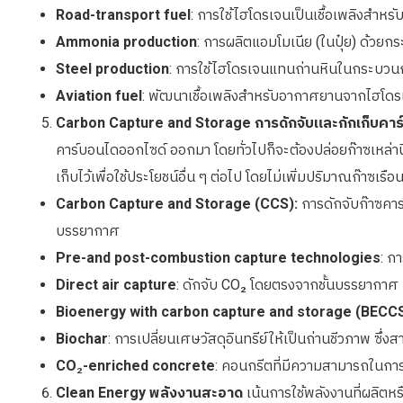
Road-transport fuel
: การใช้ไฮโดรเจนเป็นเชื้อเพลิงสำห
Ammonia production
: การผลิตแอมโมเนีย (ในปุ๋ย) ด้วยก
Steel production
: การใช้ไฮโดรเจนแทนถ่านหินในกระบวน
Aviation fuel
: พัฒนาเชื้อเพลิงสำหรับอากาศยานจากไฮโดร
Carbon Capture and Storage การดักจับและกักเก็บคาร
คาร์บอนไดออกไซด์ ออกมา โดยทั่วไปก็จะต้องปล่อยก๊าซเหล่านี
เก็บไว้เพื่อใช้ประโยชน์อื่น ๆ ต่อไป โดยไม่เพิ่มปริมาณก๊าซ
Carbon Capture and Storage (CCS):
การดักจับก๊าซคาร
บรรยากาศ
Pre-and post-combustion capture technologies
: ก
Direct air capture
: ดักจับ CO₂ โดยตรงจากชั้นบรรยากาศ
Bioenergy with carbon capture and storage (BECC
Biochar
: การเปลี่ยนเศษวัสดุอินทรีย์ให้เป็นถ่านชีวภาพ ซึ่
CO
₂
-enriched concrete
: คอนกรีตที่มีความสามารถในกา
Clean Energy พลังงานสะอาด
เน้นการใช้พลังงานที่ผลิตหร