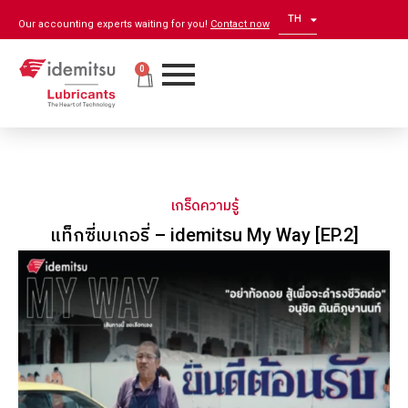
TH
EN
Our accounting experts waiting for you!
Contact now
0
เกร็ดความรู้
แท็กซี่เบเกอรี่ – idemitsu My Way [EP.2]