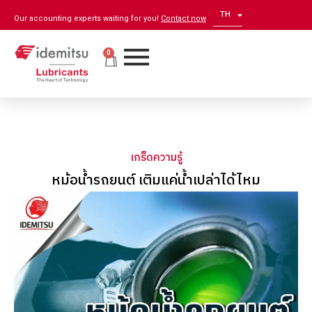
TH
EN
Our accounting experts waiting for you!
Contact now
0
เกร็ดความรู้
หม้อน้ำรถยนต์ เติมแค่น้ำเปล่าได้ไหม