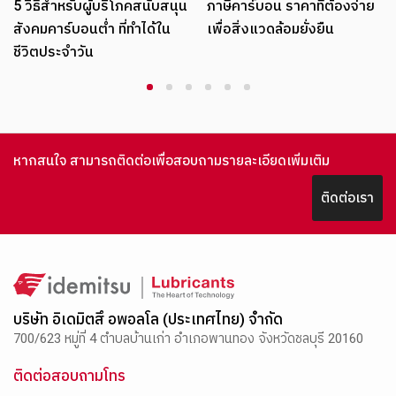
รับผู้บริโภคสนับสนุน
ภาษีคาร์บอน ราคาที่ต้องจ่าย
บอนต่ำ ที่ทำได้ใน
เพื่อสิ่งแวดล้อมยั่งยืน
ำวัน
1
2
3
4
5
6
หากสนใจ สามารถติดต่อเพื่อสอบถามรายละเอียดเพิ่มเติม
ติดต่อเรา
บริษัท อิเดมิตสึ อพอลโล (ประเทศไทย) จำกัด
700/623 หมู่ที่ 4 ตำบลบ้านเก่า อำเภอพานทอง จังหวัดชลบุรี 20160
ติดต่อสอบถามโทร