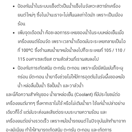
ป้องกันน้ำในระบบแข็งตัวเป็นน้ำแข็งในจังหวะสตาร์ทเครื่อง
ยนต์ใหม่ๆ ซึ่งในบ้านเราจะไม่เห็นผลเท่าใดนัก เพราะเป็นเมือง
ร้อน
เพิ่มจุดเดือดน้ำ คือชะลอการระเหยของน้ำในระบบหล่อเย็นเมื่อ
เครื่องยนต์ร้อนจัด เพราะเวลาน้ำเดือดมันจะระเหยกลายเป็นไอ
ที่ 100ºC ซึ่งถ้าผสมน้ำยาหม้อน้ำลงไปก็จะระเหยที่ 105 / 110 /
115 องศาเซลเซียส ตามสัดส่วนที่เราผสมลงไป
ป้องกันการเกิดสนิม ตะกรัน ตะกอน เพราะเมื่อมีสนิมมันก็จะผุ
กร่อน มีตะกอน น้ำยาจึงช่วยไม่ให้มีการอุดตันในรังผึ้งของหม้อ
น้ำ หล่อลื่นปั๊มน้ำ ซีลปั๊มน้ำ และวาล์วน้ำ
และนี่คือความสำคัญของ น้ำยาหล่อเย็น (Coolant) ที่มีประโยชน์ต่อ
เครื่องยนต์มากๆ ซึ่งหากเราไม่ใช้ หรือไม่เติมน้ำยา ใช้แค่น้ำเปล่าอย่าง
เดียวก็ได้ แต่มันจะส่งผลเสียต่อระบบระบายความร้อน และ
เครื่องยนต์อย่างรวดเร็ว เพราะหม้อน้ำรถยนต์ในปัจจุบันมักทำมาจาก
อะลูมิเนียม ทำให้สามารถเกิดสนิม ตะกรัน ตะกอน และเกิดการ