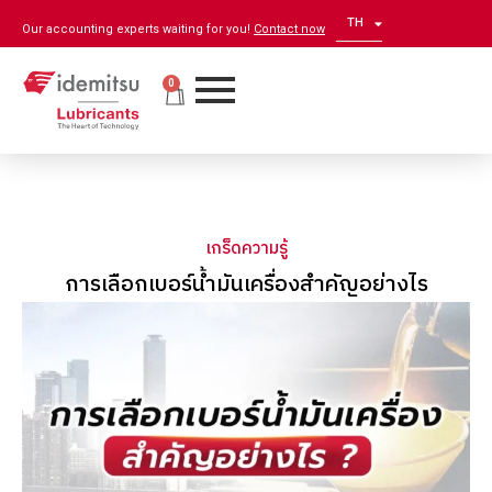
TH
EN
Our accounting experts waiting for you!
Contact now
0
เกร็ดความรู้
การเลือกเบอร์น้ำมันเครื่องสำคัญอย่างไร