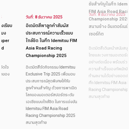
วันที่: 8 ธันวาคม 2025
วันที่: 8 ธันวาคม 2025
อิเดมิตสึหนุนทัพนักบิดไทย
อิเดมิตสึพาลูกค้าสัมผัส
โชว์ฟอร์มกระหึ่มโฮมเรซ คว้า
ประสบการณ์ความเร็วแบบ
ชัยสำคัญในศึก Idemitsu
ใกล้ชิด ในศึก Idemitsu FIM
FIM Asia Road Racing
Asia Road Racing
Championship 2025 ณ
Championship 2025
สนามช้าง อินเตอร์เนชั่นแนล
อิเดมิตสึจัดกิจกรรม Idemitsu
เซอร์กิต
Exclusive Trip 2025 เพื่อมอบ
ประสบการณ์สุดพิเศษให้กับ
อิเดมิตสึเดินหน้าสนับสนุนนักบิด
ลูกค้าคนสำคัญ ด้วยการพาเปิด
ไทยและวงการมอเตอร์สปอร์ต
โลกของมอเตอร์สปอร์ตระดับ
อย่างต่อเนื่อง พร้อมร่วมฉลอง
เอเชียแบบใกล้ชิด ในการแข่งขัน
ความสำเร็จของทัพนักบิดไทยที่
Idemitsu FIM Asia Road
ทำผลงานได้อย่างยอดเยี่ยมใน
Racing Championship 2025
ศึก Idemitsu FIM Asia Road
สนามสุดท้าย
Racing Championship 2025