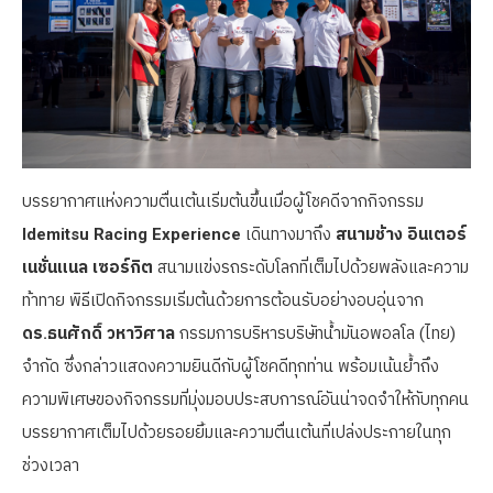
บรรยากาศแห่งความตื่นเต้นเริ่มต้นขึ้นเมื่อผู้โชคดีจากกิจกรรม
Idemitsu Racing Experience
เดินทางมาถึง
สนามช้าง อินเตอร์
เนชั่นแนล เซอร์กิต
สนามแข่งรถระดับโลกที่เต็มไปด้วยพลังและความ
ท้าทาย พิธีเปิดกิจกรรมเริ่มต้นด้วยการต้อนรับอย่างอบอุ่นจาก
ดร.ธนศักดิ์ วหาวิศาล
กรรมการบริหารบริษัทน้ำมันอพอลโล (ไทย)
จำกัด ซึ่งกล่าวแสดงความยินดีกับผู้โชคดีทุกท่าน พร้อมเน้นย้ำถึง
ความพิเศษของกิจกรรมที่มุ่งมอบประสบการณ์อันน่าจดจำให้กับทุกคน
บรรยากาศเต็มไปด้วยรอยยิ้มและความตื่นเต้นที่เปล่งประกายในทุก
ช่วงเวลา