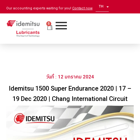
TH
EN
Our accounting experts waiting for you!
Contact now
0
วันที่ : 12 มกราคม 2024
Idemitsu 1500 Super Endurance 2020 | 17 –
19 Dec 2020 | Chang International Circuit