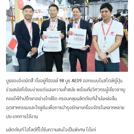
บูธของอิเดมิตสึ ตั้งอยู่ที่ฮอลล์ 98 บูธ AE09 ออกแบบในสไตล์ญี่ปุ่น
ร่วมสมัยที่เรียบง่ายแต่แฝงความล้ำสมัย พร้อมทีมวิศวกรผู้เชี่ยวชาญ
คอยให้คำปรึกษาอย่างใกล้ชิด ครอบคลุมผลิตภัณฑ์น้ำมันหล่อลื่น
อุตสาหกรรมและโซลูชันเพื่อการบำรุงรักษาเครื่องจักรในหลากหลาย
ประเภทการใช้งาน
ผลิตภัณฑ์ไฮไลต์ที่ได้รับความสนใจเป็นพิเศษ ได้แก่