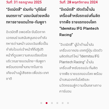
วันที่: 31 กรกฎาคม 2025
วันที่: 28 พฤศจิกายน 2024
“อิเดมิตสึ” ร่วมกับ “บุรีรัมย์
“อิเดมิตสึ” เปิดตัวน้ำมัน
ยนตรการ” มอบเงินช่วยเหลือ
เครื่องสำหรับรถแข่งที่ผลิต
ทหารชายแดนไทย-กัมพูชา
จากพืช รายแรกของโลก
“Idemitsu IFG Plantech
อิเดมิตสึ อพอลโล จับมือภาค
Racing”
เอกชนร่วมสนับสนุนกองกำลัง
ทหารด่านหน้า มอบเงินเพื่อเป็น
"อิเดมิตสึ" ผู้นำด้านน้ำมัน
กำลังใจแก่เจ้าหน้าที่ที่ปฏิบัติ
เครื่องจากประเทศญี่ปุ่น เปิดตัว
หน้าที่ดูแลความสงบเรียบร้อย
ผลิตภัณฑ์ใหม่ “Idemitsu IFG
บริเวณชายแดนไทย–กัมพูชา
Plantech Racing” น้ำมัน
พร้อมตอกย้ำบทบาทในการ
เครื่องสำหรับรถแข่ง ที่ผลิต
เคียงข้างผู้เสียสละเพื่อประเทศ
จากพืช รายแรกของโลก พร้อม
ชาติ
นำเสนอเทคโนโลยีและ
นวัตกรรมสู่ความเป็นกลางทาง
คาร์บอน
1
2
3
4
5
6