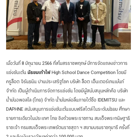
เมื่อวันที่ 8 มิถุนายน 2566 ที่สโมสรราชพฤกษ์ มีการจัดแถลงข่าวการ
แข่งขันเต้น
มัธยมเท้าไฟ
High School Dance Competition โดยมี
ครูล็อต จิรันธนิน ปานประเสริฐโชค บริษัท ล็อต เอ็นเตอร์เทนเม้นท์
จำกัด เป็นผู้ดำเนินการจัดการแข่งขัน โดยมีผู้สนับสนุนหลักคือ บริษัท
น้ำมันอพอลโล (ไทย) จำกัด น้ำมันหล่อลื่นภายใต้ชื่อ IDEMITSU และ
DAPHNE สนับสนุนการแข่งขันเต้นแบบฟรีสไตล์ในระดับมัธยม ศึกษา
รายการเดียวในประเทศ ไทย ชิงถ้วยพระราชทาน สมเด็จพระกนิษฐาธิ
ราชเจ้า กรมสมเด็จพระเทพรัตนราชสุดา ฯ สยามบรมราชกุมารี ครั้งที่
2 และชิงเงินรางวัลมูลค่ากว่า 100,000 บาท