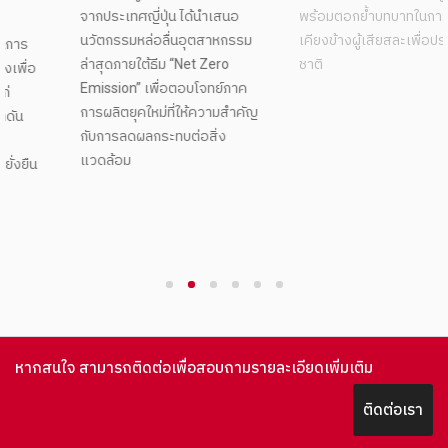
จากประเทศญี่ปุ่น ได้นำเสนอ
เอกชนร่วมสนับสนุนกองกำลัง
นวัตกรรมหล่อลื่นอุตสาหกรรม
ทหารด่านหน้า มอบเงินเพื่อเป็น
ล่าสุดภายใต้ธีม “Net Zero
กำลังใจแก่เจ้าหน้าที่ที่ปฏิบัติ
Emission” เพื่อตอบโจทย์ภาค
หน้าที่ดูแลความสงบเรียบร้อย
การผลิตยุคใหม่ที่ให้ความสำคัญ
บริเวณชายแดนไทย–กัมพูชา
กับการลดผลกระทบต่อสิ่ง
พร้อมตอกย้ำบทบาทในการ
แวดล้อม
เคียงข้างผู้เสียสละเพื่อประเทศ
ชาติ
1
2
3
4
5
6
หากสนใจ สามารถติดต่อเพื่อสอบถามรายละเอียดเพิ่มเติม
ติดต่อเรา