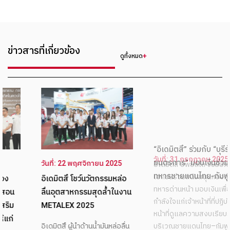
ข่าวสารที่เกี่ยวข้อง
ดูทั้งหมด
วันที่: 22 พฤศจิกายน 2025
วันที่: 31 กรกฎาคม 2025
อิเดมิตสึ โชว์นวัตกรรมหล่อ
“อิเดมิตสึ” ร่วมกับ “บุรีรัมย์
ลื่นอุตสาหกรรมสุดล้ำในงาน
ยนตรการ” มอบเงินช่วยเหลือ
METALEX 2025
ทหารชายแดนไทย-กัมพูชา
อิเดมิตสึ ผู้นำด้านน้ำมันหล่อลื่น
อิเดมิตสึ อพอลโล จับมือภาค