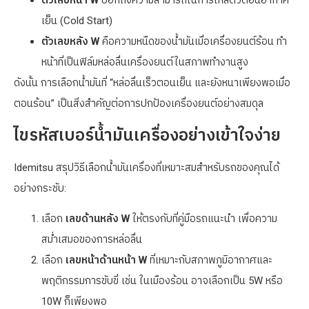
ตัวเลขหน้า W
บอกถึงความสามารถในการไหลตัวตอนอากาศ
เย็น (Cold Start)
ตัวเลขหลัง W
คือความหนืดของน้ำมันเมื่อเครื่องยนต์ร้อน ทำ
หน้าที่เป็นฟิล์มหล่อลื่นเครื่องยนต์ในสภาพทำงานสูง
ดังนั้น การเลือกน้ำมันที่ “หล่อลื่นเร็วตอนเย็น และยังหนาเพียงพอเมื่อ
ตอนร้อน” เป็นสิ่งสำคัญต่อการปกป้องเครื่องยนต์อย่างสมดุล
ไขรหัสเบอร์น้ำมันเครื่องอย่างเข้าใจง่าย
Idemitsu สรุปวิธีเลือกน้ำมันเครื่องที่เหมาะสมสำหรับรถของคุณได้
อย่างกระชับ:
เลือก
เลขด้านหลัง W
ให้ตรงกับที่คู่มือรถแนะนำ เพื่อความ
สม่ำเสมอของการหล่อลื่น
เลือก
เลขหน้าด้านหน้า W
ที่เหมาะกับสภาพภูมิอากาศและ
พฤติกรรมการขับขี่ เช่น ในเมืองร้อน อาจเลือกเป็น 5W หรือ
10W ก็เพียงพอ