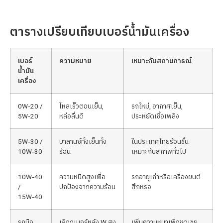
ตารางเปรียบเทียบเบอร์น้ำมันเครื่อง
เบอร์
ความหมาย
เหมาะกับสถานการณ์
น้ำมัน
เครื่อง
0W‑20 /
ไหลเร็วตอนเย็น,
รถใหม่, อากาศเย็น,
5W‑20
หล่อลื่นดี
ประหยัดเชื้อเพลิง
5W‑30 /
บาลานซ์ทั้งเย็นทั้ง
ในประเทศไทยร้อนชื้น
10W‑30
ร้อน
เหมาะกับสภาพทั่วไป
10W‑40
ความหนืดสูงเพื่อ
รถอายุเก่าหรือเครื่องยนต์
/
ปกป้องจากความร้อน
สึกหรอ
15W‑40
รถมือ
เลือกเบอร์หลัง W สูง
เพิ่มความหนาเพื่อชดเชย