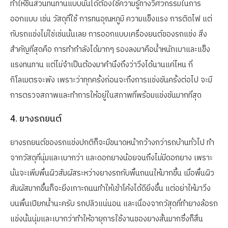
ทำให้ชิ้นส่วนทนทานแบบนั้นได้ต้องใช้ความรู้ทางวิศวกรรมในการ
ออกแบบ เช่น วัสดุที่ใช้ การทนอุณหภูมิ ความแข็งแรง การติดไฟ แต่
กับรถแข่งไม่ใช่เช่นนั้นเลย การออกแบบเครื่องยนต์ของรถแข่ง สิ่ง
สำคัญที่สุดคือ การทำกำลังได้มากๆ รองลงมาคือน้ำหนักเบาและแข็ง
แรงทนทาน แต่ไม่จำเป็นต้องมาคำนึงถึงว่าวิ่งได้นานแค่ไหน กี่
กิโลเมตรจะพัง เพราะว่าทุกครั้งก่อนจะถึงการแข่งขันครั้งต่อไป จะมี
การตรวจสภาพและทำการให้อยู่ในสภาพที่พร้อมแข่งขันมากที่สุด
4. ยางรถยนต์
ยางรถยนต์ของรถแข่งปกติก็จะมีขนาดหน้ากว้างกว่ารถบ้านทั่วไป ทำ
จากวัสดุที่นุ่มและเบากว่า และดอกยางน้อยจนถึงไม่มีดอกยาง เพราะ
นั่นจะเพิ่มพื้นผิวสัมผัสระหว่างยางรถกับพื้นถนนให้มากขึ้น เมื่อพื้นผิว
สัมผัสมากขึ้นก็จะยิ่งเกาะถนนทำให้เข้าโค้งได้ดียิ่งขึ้น แต่อย่าให้มาวิ่ง
บนพื้นเปียกน้ำนะครับ รถปลิวแน่นอน และเนื่องจากวัสุดที่ทำยางล้อรถ
แข่งนั้นนุ่มและเบากว่าทำให้อายุการใช้งานของยางสั้นมากซึ่งก็สิ้น