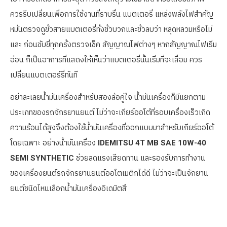
ควรรีบเปลี่ยนเพื่อการใช้งานที่ราบรื่น แบตเตอรี่ แหล่งพลังไฟสำคัญ
หมั่นตรวจดูขั้วสายแบตเตอรี่่ทั้งขั้วบวกและขั้วลบว่า หลุดหลวมหรือไม่
และ ก่อนขับขี่ทุกครั้งตรวจเช็ค สัญญาณไฟต่างๆ หากสัญญาณไฟเริ่ม
อ่อน ก็เป็นอาการที่แสดงให้เห็นว่าแบตเตอรี่นั้นเริ่มที่จะเสื่อม ควร
เปลี่ยนแบตเตอร์รี่ทันที
อย่าละเลยน้ำมันเครื่องสำหรับสองล้อคู่ใจ น้ำมันเครื่องก็มีแยกตาม
ประเภทของรถจักรยานยนต์ ไม่ว่าจะเกียร์ออโต้ที่รอบเครื่องเร็วเกิด
ความร้อนได้สูงจึงต้องใช้น้ำมันเครื่องที่ออกแบบมาสำหรับเกียร์ออโต้
โดยเฉพาะ อย่างน้ำมันเครื่อง
IDEMITSU 4T MB SAE 10W-40
SEMI SYNTHETIC
ช่วยลดแรงเสียดทาน และรองรับการทำงาน
ของเครื่องยนต์รถจักรยานยนต์ออโตเมติกได้ดี ไม่ว่าจะเป็นจักยาน
ยนต์ชนิดไหนเลือกน้ำมันเครื่องอิเดมิตสึ