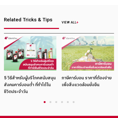
Related Tricks & Tips
VIEW ALL
จากแนวคิดสู่ก
คาร์บอนเครด
ผู้บริโภคสนับสนุน
ภาษีคาร์บอน ราคาที่ต้องจ่าย
ต่ำ ที่ทำได้ใน
เพื่อสิ่งแวดล้อมยั่งยืน
ัน
1
2
3
4
5
6