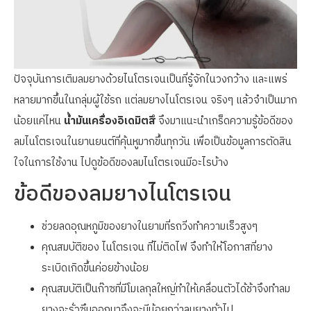
ปัจจุบันการเติมลมยางด้วยไนโตรเจนเป็นที่รู้จักในวงกว้าง และแพร่
หลายมากขึ้นในกลุ่มผู้ใช้รถ แต่ลมยางไนโตรเจน จริงๆ แล้วจำเป็นมาก
น้อยแค่ไหน
น้ำมันเครื่องอิเดมิตสึ
จึงมาแนะนำเกร็ดความรู้ข้อดีของ
ลมไนโตรเจนในยานยนต์ที่คุ้นหูมากขึ้นทุกวัน เพื่อเป็นข้อมูลการตัดสิน
ใจในการใช้งาน ไปดูข้อดีของลมไนโตรเจนมีอะไรบ้าง
ข้อดีของลมยางไนโตรเจน
ช่วยลดอุณหภูมิของยางในยามที่รถวิ่งทำความเร็วสูงๆ
คุณสมบัติของ ไนโตรเจน ที่ไม่ติดไฟ จึงทำให้โอกาสที่ยาง
ระเบิดเกิดขึ้นค่อยข้างน้อย
คุณสมบัติเป็นก๊าซที่มีโมเลกุลใหญ่ทำให้เคลื่อนตัวได้ช้าจึงทำลม
ยางจะรั่วซึมออกมาจึงจะมีน้อยกว่าลมยางทั่วไป