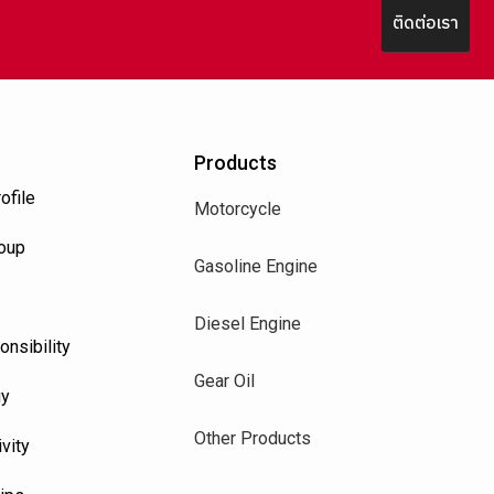
ติดต่อเรา
Products
ofile
Motorcycle
roup
Gasoline Engine
Diesel Engine
onsibility
Gear Oil
uy
Other Products
vity