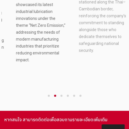
showcased its latest
Idemitsu Apollo, together
industrial lubrication
with private-sector partners,
innovations under the
provided financial support to
theme “Net Zero Emission,”
frontline military personnel
addressing the needs of
stationed along the Thai–
modern manufacturing
Cambodian border,
industries that prioritize
reinforcing the company’s
reducing environmental
commitment to standing
impact.
alongside those who
dedicate themselves to
safeguarding national
security.
1
2
3
4
5
6
หากสนใจ สามารถติดต่อเพื่อสอบถามรายละเอียดเพิ่มเติม