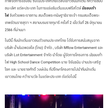
ภาพจัดการแข่งขัน ซึ่งในประเทศไทยได้ส่งเยาวชนนักเต้น ที่คว้าแชมป์
ชนะเลิศ แต่ละประเภท ในการแข่งขันเต้นแบบฟรีสไตล์
มัธยมเท้า
ไฟ
ชิงถ้วยพระราชทาน สมเด็จพระกนิษฐาธิราชเจ้า กรมสมเด็จพระ
เทพรัตนราชสุดา ฯ สยามบรมราชกุมารี ครั้งที่ 2 เมื่อวันที่ 26 มิถุนายน
2566 ที่ผ่านมา
ในปีนี้ ทีมนักเต้นเยาวชนตัวแทนประเทศไทย ได้รับการสนับสนุนจาก
บริษัท น้ำมันอพอลโล (ไทย) จำกัด , บริษัท Mflow Entertainment และ
บริษัท Lot Entertainment จำกัด นำโดย ผู้จัดการโครงการ มัธยมเท้า
ไฟ High School Dance Competition นาย จิรันธนิน ปานประเสริฐ
โชค และ นายราชศักดิ์ วงษ์เงิน ที่ปรึกษาโครงการไปนำทีมนักเต้น
เยาวชนไทย คว้ารางวัล ในแต่ละประเภท ดังต่อไปนี้