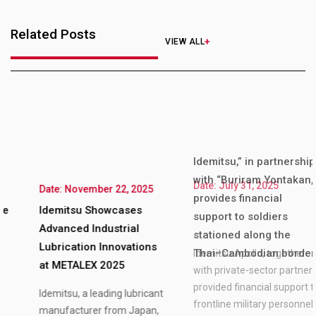
Related Posts
VIEW ALL
Date: July 31, 2025
Date: November 22, 2025
Idemitsu,” in partnership
Idemitsu Showcases
with “Buriram Yontakan,”
Advanced Industrial
provides financial
Lubrication Innovations
support to soldiers
at METALEX 2025
stationed along the
Idemitsu, a leading lubricant
Thai–Cambodian border
manufacturer from Japan,