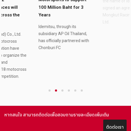
SUPER TURBO THAILAND
100 Million Baht for 3
Years
Apollo Oil (Thailand) Co.,
Ltd., the lubricant oil
Idemitsu, through its
manufacturer and
subsidiary AP Oil Thailand,
distributor in Thailand under
has officially partnered with
the name of Idemitsu, has
Chonburi FC
signed an agreement with 3
Mongkut Racing Project Co.,
Ltd.
1
2
3
4
5
6
หากสนใจ สามารถติดต่อเพื่อสอบถามรายละเอียดเพิ่มเติม
ติดต่อเรา