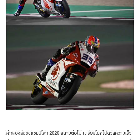
ศึกสองล้อชิงแชมป์โลก 2020 สนามต่อไป เตรียมโยกไปดวลความเร็ว