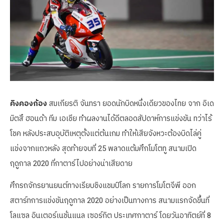
คิงคองก้อง
สมเกียรติ จันทรา ยอดนักบิดหนึ่งเดียวของไทย จาก อิเด
มิตสึ ฮอนด้า ทีม เอเชีย ทำผลงานได้ดีตลอดสัปดาห์การแข่งขัน ทว่าไร้
โชค หลังประสบอุบัติเหตุตั้งแต่ต้นเกม ทำให้เสียจังหวะต้องบิดไล่คู่
แข่งจากแถวหลัง สุดท้ายจบที่ 25 พลาดแต้มศึกโมโตทู สนามเปิด
ฤดูกาล 2020 ที่กาตาร์ไปอย่างน่าเสียดาย
ศึกรถจักรยานยนต์ทางเรียบชิงแชมป์โลก รายการโมโตจีพี ออก
สตาร์ทการแข่งขันฤดูกาล 2020 อย่างเป็นทางการ สนามแรกจัดขึ้นที่
โลแซล อินเตอร์เนชั่นแนล เซอร์กิต ประเทศกาตาร์ โดยวันอาทิตย์ที่ 8