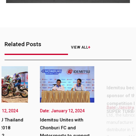
Related Posts
VIEW ALL
Date: January 12, 2024
Date: January 12, 2024
Idemitsu becomes main
Idemitsu Unites with
sponsor of the
Chonburi FC and
competition IDEMITSU
Motorsports to support