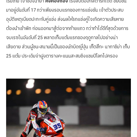
เริ่มเกม เจ้าของฉายา
คิงคองก้อง
เร่งสปีดออกสตาร์ทได้ดี ขยับขึ้น
มาอยู่อันดับที่ 17 ทว่าเพียงรอบแรกของการแข่งขัน เจ้าตัวประสบ
อุบัติเหตุเบียดปะทะกับคู่แข่ง ส่งผลให้รถแข่งคู่ใจเกิดความเสียหาย
ต้องนำเข้าพิท ก่อนออกมาสู้ต่อจากท้ายแถว ทว่าทำได้ดีที่สุดด้วยการ
จบเรซในอันดับที่ 25 พลาดเก็บแต้มแรกของฤดูกาลไปอย่างน่า
เสียดาย ส่วนผู้ชนะสนามนี้เป็นของนักบิดญี่ปุ่น เท็ตสึกะ นากาชิม่า เก็บ
25 แต้ม ประเดิมจ่าฝูงตารางคะแนนสะสมชิงแชมป์โลกไปครอง