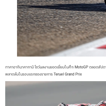
ทาคาอากินาคากามิ โชว์ผลงานยอดเยี่ยมในศึก MotoGP ตลอดสัปดาห์ท
พลาดล้มในรอบแรกของรายการ Teruel Grand Prix