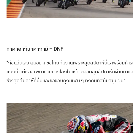
ทาคาอากินาคากามิ – DNF
“ก่อนอื่นเลย ผมอยากขอโทษทีมงานเพราะสุดสัปดาห์นี้เราพร้อมทำผลง
แบบนี้ แต่เราจะพยายามมองโลกในแง่ดี ตลอดสุดสัปดาห์ที่ผ่านมาแสด
ช่วงสุดสัปดาห์ที่นั่นและขอขอบคุณแฟน ๆ ทุกคนที่สนับสนุนผม”