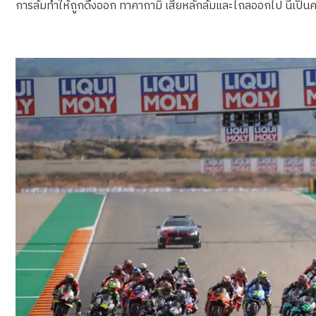
การล้มทำให้ถูกดึงออก ทาคากามิ เสียหลักล้มและไถลออกไป นี่เป็น