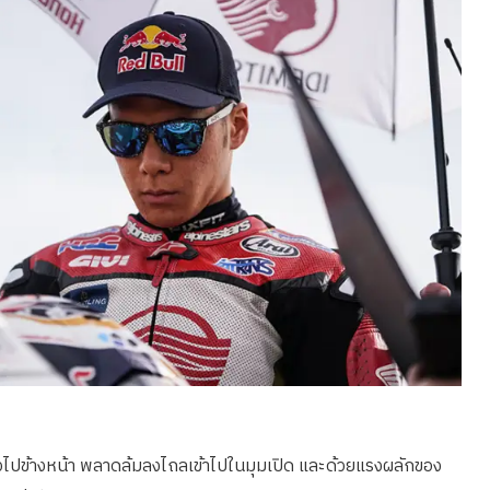
อกตัวไปข้างหน้า พลาดล้มลงไถลเข้าไปในมุมเปิด และด้วยแรงผลักของ