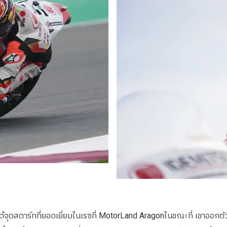
ำให้ได้จุดสตาร์ทที่ยอดเยี่ยมในเรซที่ MotorLand Aragonในขณะที่ เขาอ