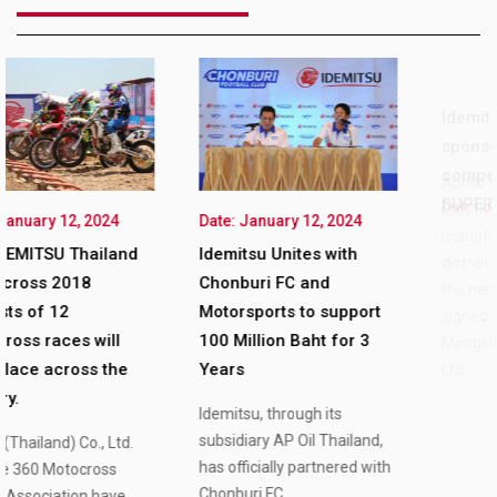
Date: January 12, 2024
Idemitsu becomes main
Date: January 12, 2024
sponsor of the
Idemitsu Unites with
competition IDEMITSU
Chonburi FC and
SUPER TURBO THAILAND
Motorsports to support
Apollo Oil (Thailand) Co.,
100 Million Baht for 3
Ltd., the lubricant oil
Years
manufacturer and
Idemitsu, through its
distributor in Thailand under
subsidiary AP Oil Thailand,
the name of Idemitsu, has
has officially partnered with
signed an agreement with 3
Chonburi FC
Mongkut Racing Project Co.,