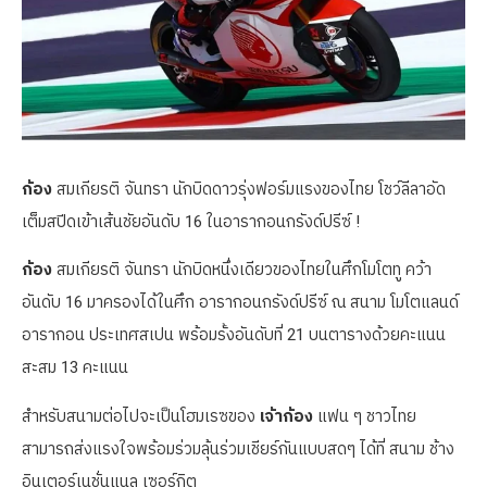
ก้อง
สมเกียรติ จันทรา นักบิดดาวรุ่งฟอร์มแรงของไทย โชว์ลีลาอัด
เต็มสปีดเข้าเส้นชัยอันดับ 16 ในอารากอนกรังด์ปรีซ์ !
ก้อง
สมเกียรติ จันทรา นักบิดหนึ่งเดียวของไทยในศึกโมโตทู คว้า
อันดับ 16 มาครองได้ในศึก อารากอนกรังด์ปรีซ์ ณ สนาม โมโตแลนด์
อารากอน ประเทศสเปน พร้อมรั้งอันดับที่ 21 บนตารางด้วยคะแนน
สะสม 13 คะแนน
สำหรับสนามต่อไปจะเป็นโฮมเรซของ
เจ้าก้อง
แฟน ๆ ชาวไทย
สามารถส่งแรงใจพร้อมร่วมลุ้นร่วมเชียร์กันแบบสดๆ ได้ที่ สนาม ช้าง
อินเตอร์เนชั่นแนล เซอร์กิต