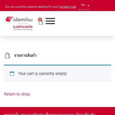
TH
EN
Our accounting experts waiting for you!
Contact now
0
รายการสินค้า
Your cart is currently empty.
Return to shop