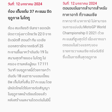
วันที่: 12 มกราคม 2024
วันที่: 12 มกราคม 2024
ก้อง เต็มแต้ม 37 คะแนน ปิด
ตอนจบอันยากลำบากสำหรับ
ฤดูกาล โมโตทู
ทาคาอากิ ที่วาเลนเซีย
ก้อง สมเกียรติ จันทรา ยอดนัก
ทาคาอากิ นาคากามิ ไม่สามารถ
บิดดาวรุ่งชาวไทยวัย 22 ปี จาก
จบการแข่งขัน MotoGP World
อิเดมิตสึ ฮอนด้า ทีม เอเชีย
Championship ปี 2021 ด้วย
ออกสตาร์ทจากกริดที่ 25
คะแนนที่สูงสุดได้ เนื่องจากเขา
ทะยานขึ้นมาคว้าอันดับ 19 ใน
ตกรอบในช่วงแรกๆ ของ
สนามสุดท้ายของ โมโตทู ไป
รายการวาเลนเซีย กรังด์ปรีซ์
ครอง ตามหลังผู้ชนะ 17.111
ซึ่งเป็นการสิ้นสุดฤดูกาล
วินาที จบฤดูกาลนี้ด้วยการคว้า
อันดับ 18 บนตารางแชมเปี้ยน
ชิพ เก็บไปทั้งสิ้น 37 คะแนน โดย
นักบิดไทยได้รับการต่อสัญญา
ในฤดูกาลหน้าเรียบร้อยแล้ว
หลังสร้างผลงานโดดเด่นในปีนี้