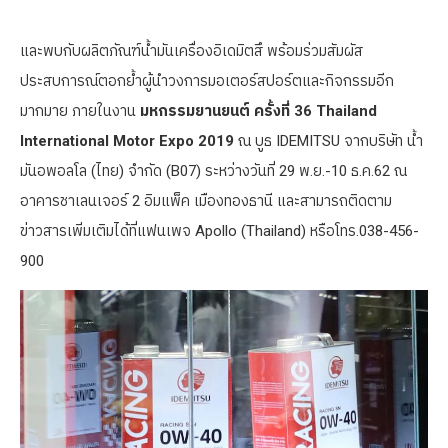
และพบกับผลิตภัณฑ์น้ำมันเครื่องอิเดมิตสึ พร้อมร่วมสัมผัส
ประสบการณ์ตอกย้ำผู้นำวงการมอเตอร์สปอร์ตและกิจกรรมอีก
มากมาย ภายในงาน
มหกรรมยานยนต์ ครั้งที่ 36 Thailand
International Motor Expo 2019
ณ บูธ IDEMITSU จากบริษัท น้ำ
มันอพอลโล (ไทย) จำกัด (B07) ระหว่างวันที่ 29 พ.ย.-10 ธ.ค.62 ณ
อาคารชาเลนเจอร์ 2 อิมแพ็ค เมืองทองธานี และสามารถติดตาม
ข่าวสารเพิ่มเติมได้ที่แฟนเพจ Apollo (Thailand) หรือโทร.038-456-
900