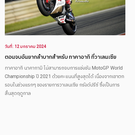
วันที่: 12 มกราคม 2024
ชีวิตบนเส้นด้าย – idemitsu My Way [EP.8] Season 4
อุบัติเหตุคือสิ่งที่ทุกคนภาวนาขออย่าให้เกิดขึ้น แต่คงเป็นไปได้
ยากบนถนนที่พิสูจน์การประลองความเร็ว