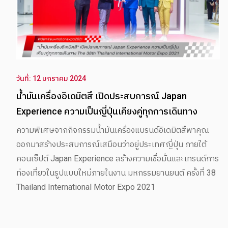
วันที่: 12 มกราคม 2024
ก้อง เต็มแต้ม 37 คะแนน ปิดฤดูกาล โมโตทู
ก้อง สมเกียรติ จันทรา ยอดนักบิดดาวรุ่งชาวไทยวัย 22 ปี จาก
อิเดมิตสึ ฮอนด้า ทีม เอเชีย ออกสตาร์ทจากกริดที่ 25 ทะยานขึ้น
มาคว้าอันดับ 19 ในสนามสุดท้ายของ โมโตทู ไปครอง ตามหลังผู้
ชนะ 17.111 วินาที จบฤดูกาลนี้ด้วยการคว้าอันดับ 18 บนตาราง
แชมเปี้ยนชิพ เก็บไปทั้งสิ้น 37 คะแนน โดยนักบิดไทยได้รับการ
ต่อสัญญาในฤดูกาลหน้าเรียบร้อยแล้ว หลังสร้างผลงานโดดเด่น
ในปีนี้