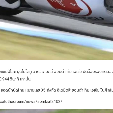
แชมป์โลก รุ่นโมโตทู จากอิเดมิตสึ ฮอนด้า ทีม เอเชีย ปิดจ๊อบรอบทดสอบ
.944 วินาที เท่านั้น
นักบิดไทย หมายเลข 35 สังกัด อิเดมิตสึ ฮอนด้า ทีม เอเชีย ในศึกโม
th/racetothedream/news/somkiat2102/