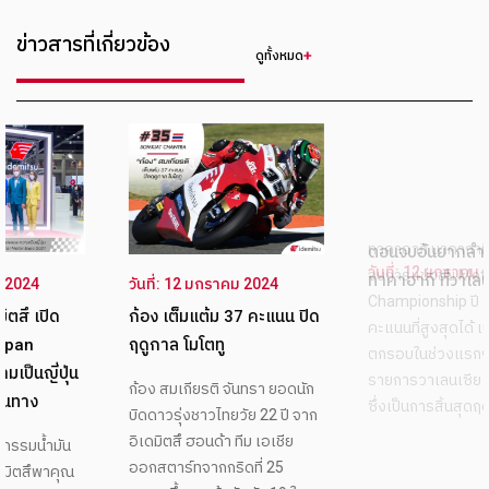
ข่าวสารที่เกี่ยวข้อง
ดูทั้งหมด
วันที่: 12 มกราคม 2024
วันที่: 12 มกราคม 2024
ตอนจบอันยากลำบากสำหรับ
ก้อง เต็มแต้ม 37 คะแนน ปิด
ทาคาอากิ ที่วาเลนเซีย
ฤดูกาล โมโตทู
ทาคาอากิ นาคากามิ ไม่สามารถ
ก้อง สมเกียรติ จันทรา ยอดนัก
จบการแข่งขัน MotoGP World
บิดดาวรุ่งชาวไทยวัย 22 ปี จาก
Championship ปี 2021 ด้วย
อิเดมิตสึ ฮอนด้า ทีม เอเชีย
คะแนนที่สูงสุดได้ เนื่องจากเขา
ออกสตาร์ทจากกริดที่ 25
ตกรอบในช่วงแรกๆ ของ