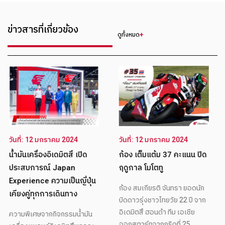
ข่าวสารที่เกี่ยวข้อง
ดูทั้งหมด
วันที่: 12 มกราคม 2024
วันที่: 12 มกราคม 2024
ตอนจบอันยากลำบากสำหรับ
ก้อง เต็มแต้ม 37 คะแนน ปิด
ทาคาอากิ ที่วาเลนเซีย
ฤดูกาล โมโตทู
ทาคาอากิ นาคากามิ ไม่สามารถ
จบการแข่งขัน MotoGP World
ก้อง สมเกียรติ จันทรา ยอดนัก
Championship ปี 2021 ด้วย
บิดดาวรุ่งชาวไทยวัย 22 ปี จาก
คะแนนที่สูงสุดได้ เนื่องจากเขา
อิเดมิตสึ ฮอนด้า ทีม เอเชีย
ตกรอบในช่วงแรกๆ ของ
ออกสตาร์ทจากกริดที่ 25