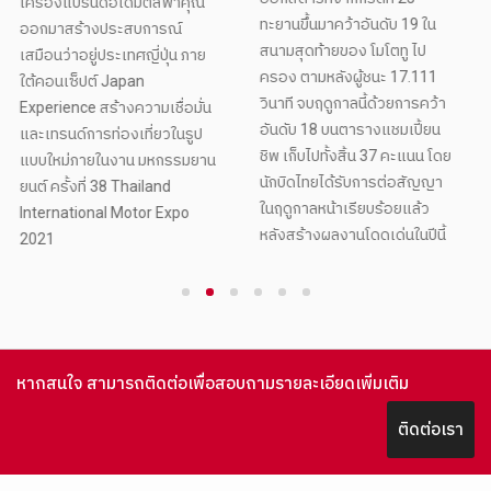
รายการวาเลนเซีย กรังด์ปรีซ์
ทะยานขึ้นมาคว้าอันดับ 19 ใน
ซึ่งเป็นการสิ้นสุดฤดูกาล
สนามสุดท้ายของ โมโตทู ไป
ครอง ตามหลังผู้ชนะ 17.111
วินาที จบฤดูกาลนี้ด้วยการคว้า
อันดับ 18 บนตารางแชมเปี้ยน
ชิพ เก็บไปทั้งสิ้น 37 คะแนน โดย
นักบิดไทยได้รับการต่อสัญญา
ในฤดูกาลหน้าเรียบร้อยแล้ว
หลังสร้างผลงานโดดเด่นในปีนี้
1
2
3
4
5
6
หากสนใจ สามารถติดต่อเพื่อสอบถามรายละเอียดเพิ่มเติม
ติดต่อเรา