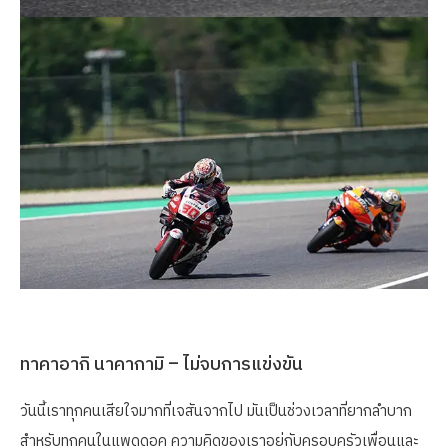
ทาคาอากิ นาคากามิ – ไม่จบการแข่งขัน
วันนี้เราทุกคนเสียใจมากที่เจสันจากไป มันเป็นช่วงเวลาที่ยากลำบาก
สำหรับทุกคนในแพดดอค ความคิดของเราอยู่กับครอบครัวเพื่อนและ