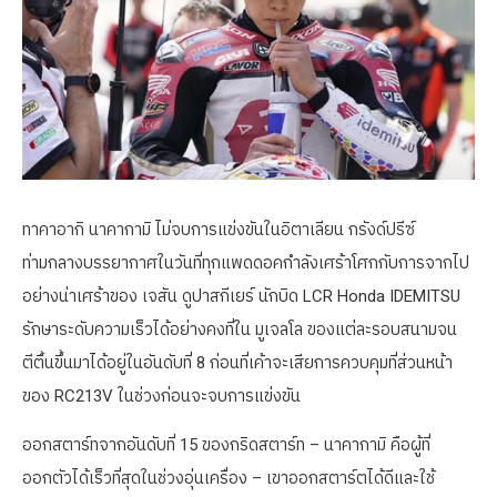
ทาคาอากิ นาคากามิ ไม่จบการแข่งขันในอิตาเลียน กรังด์ปรีซ์
ท่ามกลางบรรยากาศในวันที่ทุกแพดดอคกำลังเศร้าโศกกับการจากไป
อย่างน่าเศร้าของ เจสัน ดูปาสกีเยร์ นักบิด LCR Honda IDEMITSU
รักษาระดับความเร็วได้อย่างคงที่ใน มูเจลโล ของแต่ละรอบสนามจน
ตีตื้นขึ้นมาได้อยู่ในอันดับที่ 8 ก่อนที่เค้าจะเสียการควบคุมที่ส่วนหน้า
ของ RC213V ในช่วงก่อนจะจบการแข่งขัน
ออกสตาร์ทจากอันดับที่ 15 ของกริดสตาร์ท – นาคากามิ คือผู้ที่
ออกตัวได้เร็วที่สุดในช่วงอุ่นเครื่อง – เขาออกสตาร์ตได้ดีและใช้