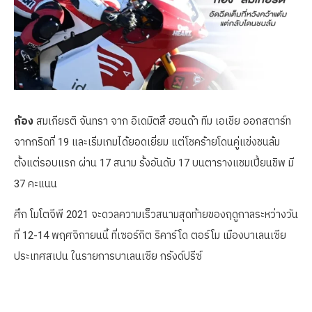
ก้อง
สมเกียรติ จันทรา จาก อิเดมิตสึ ฮอนด้า ทีม เอเชีย ออกสตาร์ท
จากกริดที่ 19 และเริ่มเกมได้ยอดเยี่ยม แต่โชคร้ายโดนคู่แข่งชนล้ม
ตั้งแต่รอบแรก ผ่าน 17 สนาม รั้งอันดับ 17 บนตารางแชมเปี้ยนชิพ มี
37 คะแนน
ศึก โมโตจีพี 2021 จะดวลความเร็วสนามสุดท้ายของฤดูกาลระหว่างวัน
ที่ 12-14 พฤศจิกายนนี้ ที่เซอร์กิต ริคาร์โด ตอร์โม เมืองบาเลนเซีย
ประเทศสเปน ในรายการบาเลนเซีย กรังด์ปรีซ์