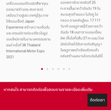
ออกสตาร์ทจากกริดที่ 25
เครื่องแบรนด์อิเดมิตสึพาคุณ
ทะยานขึ้นมาคว้าอันดับ 19 ใน
ออกมาสร้างประสบการณ์
สนามสุดท้ายของ โมโตทู ไป
เสมือนว่าอยู่ประเทศญี่ปุ่น ภาย
ครอง ตามหลังผู้ชนะ 17.111
ใต้คอนเซ็ปต์ Japan
วินาที จบฤดูกาลนี้ด้วยการคว้า
Experience สร้างความเชื่อมั่น
อันดับ 18 บนตารางแชมเปี้ยน
และเทรนด์การท่องเที่ยวในรูป
ชิพ เก็บไปทั้งสิ้น 37 คะแนน โดย
แบบใหม่ภายในงาน มหกรรมยาน
นักบิดไทยได้รับการต่อสัญญา
ยนต์ ครั้งที่ 38 Thailand
ในฤดูกาลหน้าเรียบร้อยแล้ว
International Motor Expo
หลังสร้างผลงานโดดเด่นในปีนี้
2021
1
2
3
4
5
6
หากสนใจ สามารถติดต่อเพื่อสอบถามรายละเอียดเพิ่มเติม
ติดต่อเรา