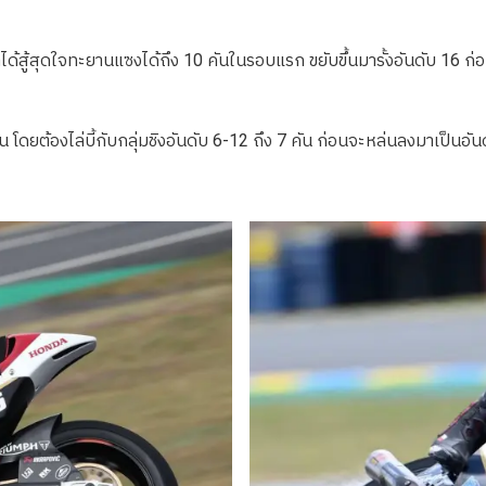
าได้สู้สุดใจทะยานแซงได้ถึง 10 คันในรอบแรก ขยับขึ้นมารั้งอันดับ 16 ก่อ
แน่น โดยต้องไล่บี้กับกลุ่มชิงอันดับ 6-12 ถึง 7 คัน ก่อนจะหล่นลงมาเป็น