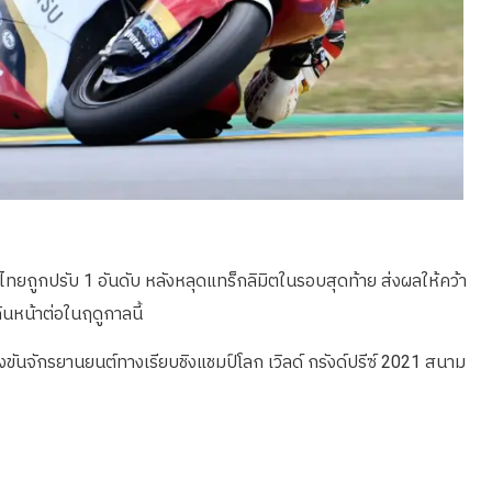
ไทยถูกปรับ 1 อันดับ หลังหลุดแทร็กลิมิตในรอบสุดท้าย ส่งผลให้คว้า
ินหน้าต่อในฤดูกาลนี้
งขันจักรยานยนต์ทางเรียบชิงแชมป์โลก เวิลด์ กรังด์ปรีซ์ 2021 สนาม