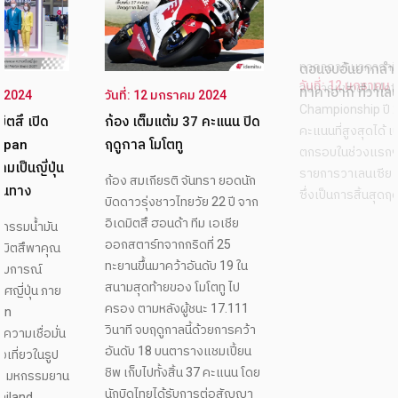
วันที่: 12 มกราคม 2024
วันที่: 12 มกราคม 2024
ตอนจบอันยากลำบากสำหรับ
ก้อง เต็มแต้ม 37 คะแนน ปิด
ทาคาอากิ ที่วาเลนเซีย
ฤดูกาล โมโตทู
ทาคาอากิ นาคากามิ ไม่สามารถ
ก้อง สมเกียรติ จันทรา ยอดนัก
จบการแข่งขัน MotoGP World
บิดดาวรุ่งชาวไทยวัย 22 ปี จาก
Championship ปี 2021 ด้วย
อิเดมิตสึ ฮอนด้า ทีม เอเชีย
คะแนนที่สูงสุดได้ เนื่องจากเขา
ออกสตาร์ทจากกริดที่ 25
ตกรอบในช่วงแรกๆ ของ
ทะยานขึ้นมาคว้าอันดับ 19 ใน
รายการวาเลนเซีย กรังด์ปรีซ์
สนามสุดท้ายของ โมโตทู ไป
ซึ่งเป็นการสิ้นสุดฤดูกาล
ครอง ตามหลังผู้ชนะ 17.111
วินาที จบฤดูกาลนี้ด้วยการคว้า
อันดับ 18 บนตารางแชมเปี้ยน
ชิพ เก็บไปทั้งสิ้น 37 คะแนน โดย
นักบิดไทยได้รับการต่อสัญญา