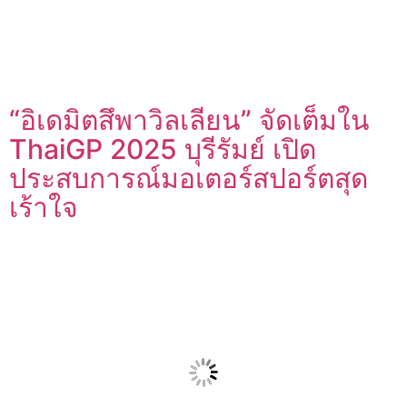
“อิเดมิตสึพาวิลเลียน” จัดเต็มใน
ThaiGP 2025 บุรีรัมย์ เปิด
ประสบการณ์มอเตอร์สปอร์ตสุด
เร้าใจ