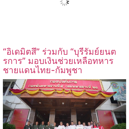
“อิเดมิตสึ” ร่วมกับ “บุรีรัมย์ยนต
รการ” มอบเงินช่วยเหลือทหาร
ชายแดนไทย-กัมพูชา