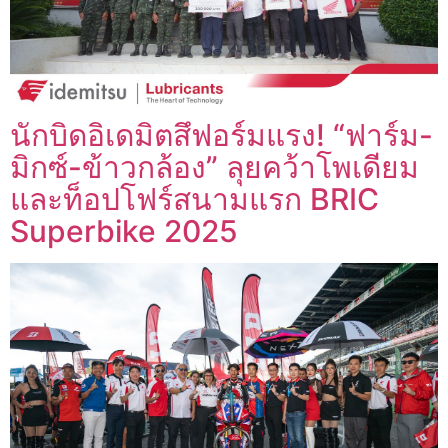
นักบิดอิเดมิตสึฟอร์มแรง! “ฟาร์ม-
มิกซ์-ข้าวกล้อง” ลุยคว้าโพเดียม
และท็อปโฟร์สนามแรก BRIC
Superbike 2025