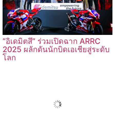
“อิเดมิตสึ” ร่วมเปิดฉาก ARRC
2025 ผลักดันนักบิดเอเชียสู่ระดับ
โลก