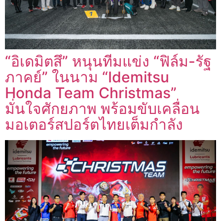
“อิเดมิตสึ” หนุนทีมแข่ง “ฟิล์ม-รัฐ
ภาคย์” ในนาม “Idemitsu
Honda Team Christmas”
มั่นใจศักยภาพ พร้อมขับเคลื่อน
มอเตอร์สปอร์ตไทยเต็มกำลัง