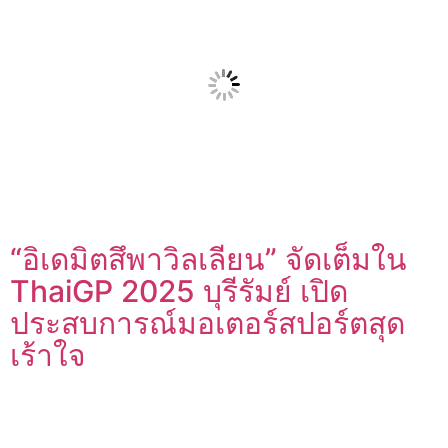
“อิเดมิตสึพาวิลเลียน” จัดเต็มใน
ThaiGP 2025 บุรีรัมย์ เปิด
ประสบการณ์มอเตอร์สปอร์ตสุด
เร้าใจ