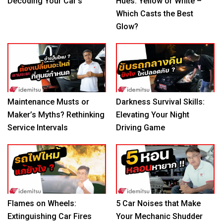
Decoding Your Car’s
Hues: Yellow or White –
Which Casts the Best
Glow?
Maintenance Musts or
Darkness Survival Skills:
Maker’s Myths? Rethinking
Elevating Your Night
Service Intervals
Driving Game
Flames on Wheels:
5 Car Noises that Make
Extinguishing Car Fires
Your Mechanic Shudder